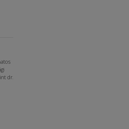
matos
gi
nt dr.
a