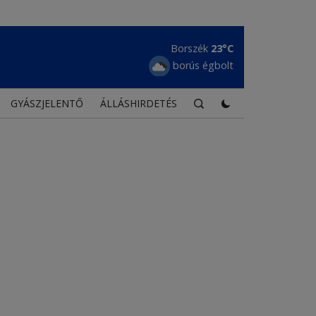
Borszék
23°C
borús égbolt
GYÁSZJELENTŐ
ÁLLÁSHIRDETÉS