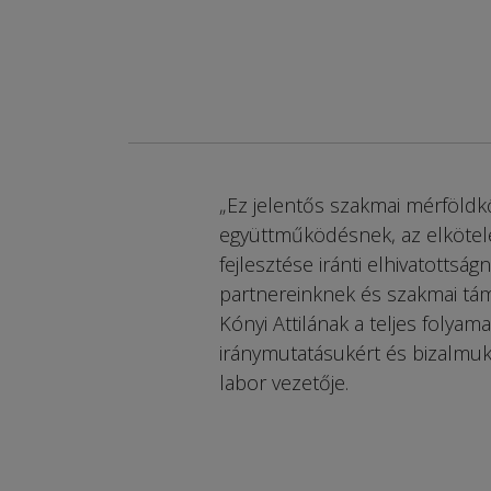
„Ez jelentős szakmai mérföldkő
együttműködésnek, az elkötele
fejlesztése iránti elhivatottsá
partnereinknek és szakmai tá
Kónyi Attilának a teljes folya
iránymutatásukért és bizalmukér
labor vezetője.