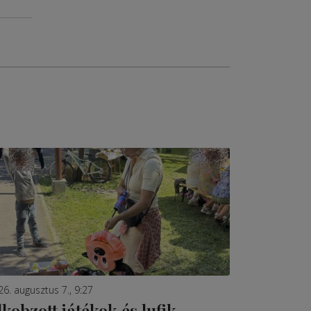
26. augusztus 7., 9:27
lkobzott játékok és lufik