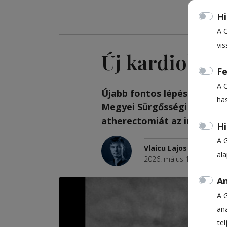
Hi
A 
vis
Új kardiológia
Fe
A 
Újabb fontos lépést tett a 
ha
Megyei Sürgősségi Kórház: 
atherectomiát az intervenci
Hi
A 
Vlaicu Lajos
al
2026. május 13., 10:08
An
A 
ana
te