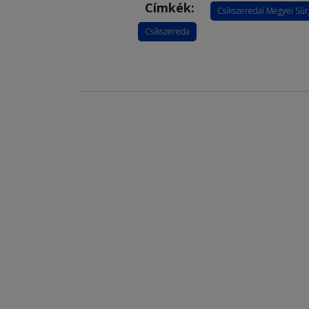
Címkék:
Csíkszeredai Megyei Sür
Csíkszereda