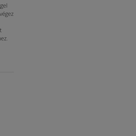
gel
 végez
t
hez.