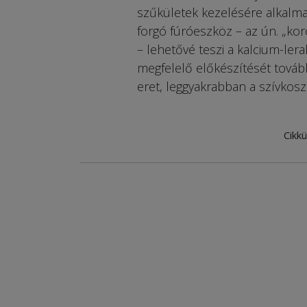
szűkületek kezelésére alkalma
forgó fúróeszköz – az ún. „ko
– lehetővé teszi a kalcium-lera
megfelelő előkészítését tovább
eret, leggyakrabban a szívkosz
Cikkü