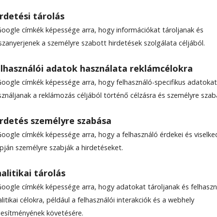
rdetési tárolás
Google címkék képessége arra, hogy információkat tároljanak és
szanyerjenek a személyre szabott hirdetések szolgálata céljából.
i ellátás
lhasználói adatok használata reklámcélokra
Google címkék képessége arra, hogy felhasználó-specifikus adatokat
korszerű kardiológiai ellátás irányába a Csíkszere
sználjanak a reklámozás céljából történő célzásra és személyre szab
a héten első alkalommal hajtottak végre orbitáli
ós kardiológiai laborban.
rdetés személyre szabása
Google címkék képessége arra, hogy a felhasználó érdekei és viselk
apján személyre szabják a hirdetéseket.
alitikai tárolás
Google címkék képessége arra, hogy adatokat tároljanak és felhaszn
litikai célokra, például a felhasználói interakciók és a webhely
ljesítményének követésére.