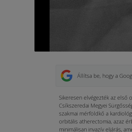
Állítsa be, hogy a Goog
Sikeresen elvégezték az első or
Csíkszeredai Megyei Sürgősségi
szakmai mérföldkő a kardiológi
orbitális atherectomia, azaz ér
minimálisan invazív eljárás, am