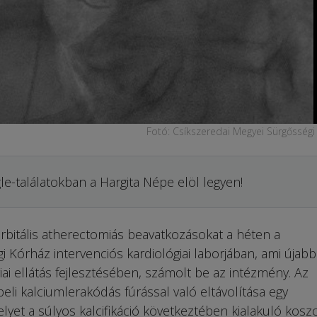
Fotó: Csíkszeredai Megyei Sürgősségi
le-találatokban a Hargita Népe elöl legyen!
bitális athe­rec­to­miás beavatkozásokat a héten a
 Kórház intervenciós kardiológiai laborjában, ami újabb
ai ellátás fejlesztésében, számolt be az intézmény. Az
beli kalciumlerakódás fúrással való eltávolítása egy
elyet a súlyos kalcifikáció következtében kialakuló kosz