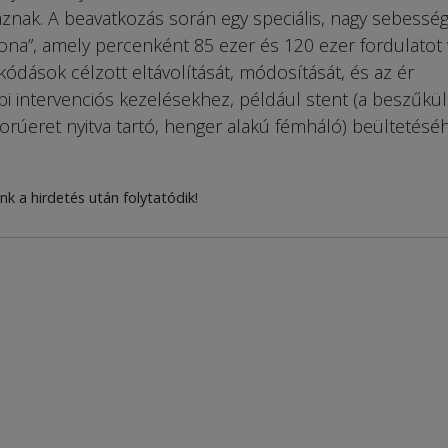
znak. A beavatkozás során egy speciális, nagy sebesség
rona”, amely percenként 85 ezer és 120 ezer fordulatot
kódások célzott eltávolítását, módosítását, és az ér
i intervenciós kezelésekhez, például stent (a beszűkül
orúeret nyitva tartó, henger alakú fémháló) beültetésé
nk a hirdetés után folytatódik!