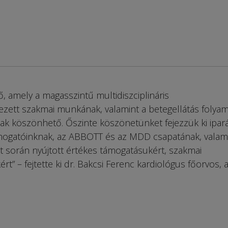
, amely a magasszintű multidiszciplináris
zett szakmai munkának, valamint a betegellátás folya
gnak köszönhető. Őszinte köszönetünket fejezzük ki ipará
mogatóinknak, az ABBOTT és az MDD csapatának, valami
mat során nyújtott értékes támogatásukért, szakmai
t” – fejtette ki dr. Bakcsi Ferenc kardiológus főorvos, 