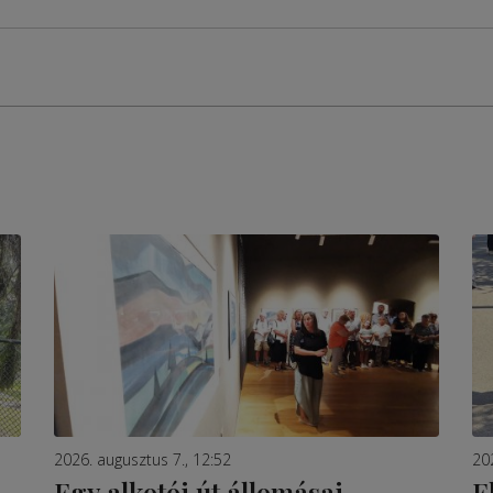
2026. augusztus 7., 12:52
20
Egy alkotói út állomásai
E