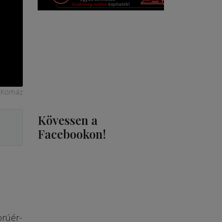
 Kórház
Kövessen a
Facebookon!
orúér-