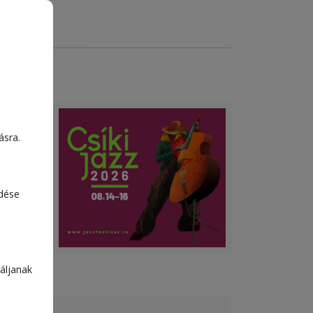
dai
ásra.
s
edése
áljanak