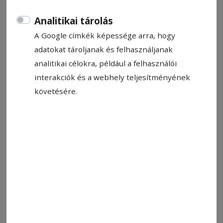
Analitikai tárolás
A Google címkék képessége arra, hogy
adatokat tároljanak és felhasználjanak
analitikai célokra, például a felhasználói
interakciók és a webhely teljesítményének
követésére.
Képünk illusztráció
Fotó: Veres Nándor
Állítsa be, hogy a Google-
találatokban a Hargita Népe elöl