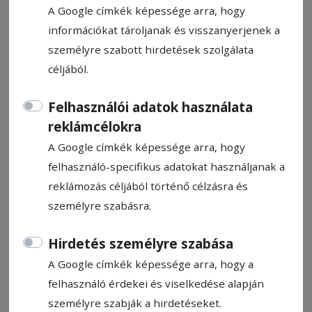
A Google címkék képessége arra, hogy
információkat tároljanak és visszanyerjenek a
személyre szabott hirdetések szolgálata
céljából.
Tetten értek egy 50 éves nőt
Felhasználói adatok használata
Csíkszeredában, amint olyan
reklámcélokra
kokaint birtokolt, amit egy 82
A Google címkék képessége arra, hogy
éves nőtől szerzett
felhasználó-specifikus adatokat használjanak a
reklámozás céljából történő célzásra és
Tetten értek egy 50 éves nőt
személyre szabásra.
Csíkszeredában, aki körülbelül 50 gramm,
eladásra szánt kokaint birtokolt és
Hirdetés személyre szabása
szállított.
A Google címkék képessége arra, hogy a
felhasználó érdekei és viselkedése alapján
HN-információ
személyre szabják a hirdetéseket.
2025. május 27., 11:36