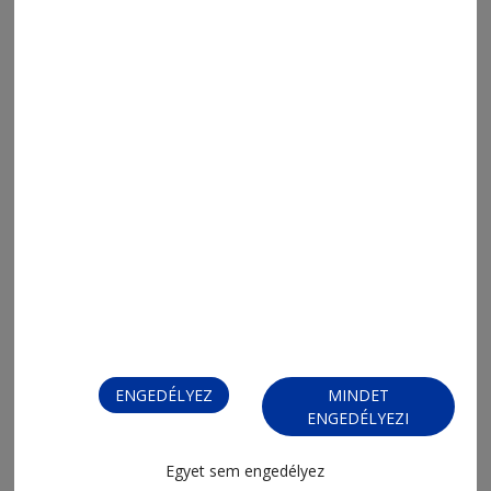
2026. augusztus 6., 13:12
Tartósított bolondságok 66.
2026. augusztus 6., 13:05
ENGEDÉLYEZ
MINDET
Háromszáz
ENGEDÉLYEZI
Egyet sem engedélyez