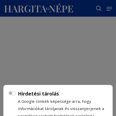
T
Hirdetési tárolás
A Google címkék képessége arra, hogy
információkat tároljanak és visszanyerjenek a
személyre szabott hirdetések szolgálata