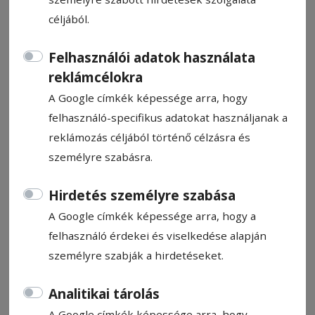
céljából.
Felhasználói adatok használata
reklámcélokra
Tervezők jelentkezését várják
A Google címkék képessége arra, hogy
felhasználó-specifikus adatokat használjanak a
reklámozás céljából történő célzásra és
HN-információ
2017. szeptember 11., 12:00
személyre szabásra.
Hirdetés személyre szabása
Állítsa be, hogy a Google-
A Google címkék képessége arra, hogy a
találatokban a Hargita Népe elöl
felhasználó érdekei és viselkedése alapján
legyen!
személyre szabják a hirdetéseket.
Analitikai tárolás
Elindította a közbeszerzési eljárást Hargita
A Google címkék képessége arra, hogy