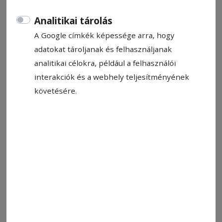
Analitikai tárolás
A Google címkék képessége arra, hogy
adatokat tároljanak és felhasználjanak
analitikai célokra, például a felhasználói
Térfigyelő kamera az okoskuka mellett. A helyi rendőrség kezeli
interakciók és a webhely teljesítményének
Fotó: László F. Csaba
követésére.
Állítsa be, hogy a Google-
találatokban a Hargita Népe elöl
legyen!
Egyre több, a digitális hulladékgyűjtő szi­
tegeteket vigyázó tér­fi­gyelőkamerát helyeznek
működésbe Csíkszeredában. Érdeklődésünkre
Bors Béla alpolgármester elmondta: a