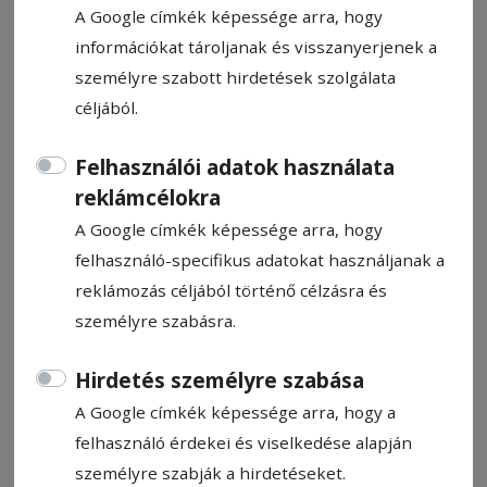
A Google címkék képessége arra, hogy
információkat tároljanak és visszanyerjenek a
személyre szabott hirdetések szolgálata
céljából.
Szemmel tartják a
Felhasználói adatok használata
szemeteseket
reklámcélokra
A Google címkék képessége arra, hogy
Kovács Andrea
felhasználó-specifikus adatokat használjanak a
2025. augusztus 12., 20:29
reklámozás céljából történő célzásra és
Becsült olvasási idő: 1 perc
személyre szabásra.
Hirdetés személyre szabása
A Google címkék képessége arra, hogy a
felhasználó érdekei és viselkedése alapján
személyre szabják a hirdetéseket.