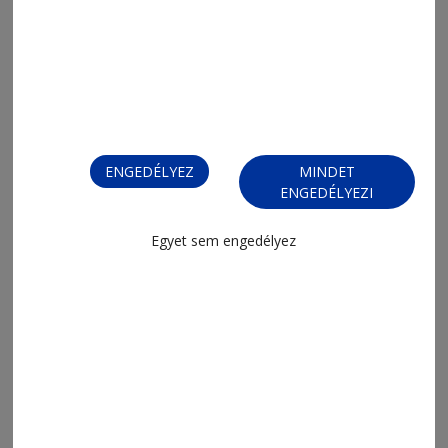
2026. augusztus 7., 17:11
Megszólaló álmot építenek
ENGEDÉLYEZ
MINDET
ENGEDÉLYEZI
Egyet sem engedélyez
2026. augusztus 7., 14:18
Jövőre marad az új közvécé