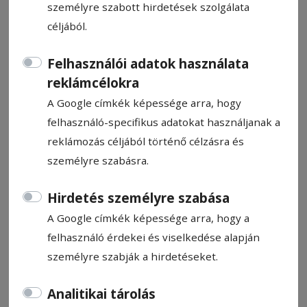
személyre szabott hirdetések szolgálata
céljából.
Felhasználói adatok használata
reklámcélokra
Rendőrségi hírszemle: Baleset
A Google címkék képessége arra, hogy
és ittas sofőr az utakon
felhasználó-specifikus adatokat használjanak a
reklámozás céljából történő célzásra és
HN-információ
személyre szabásra.
2021. július 14., 15:53
Hirdetés személyre szabása
A Google címkék képessége arra, hogy a
felhasználó érdekei és viselkedése alapján
személyre szabják a hirdetéseket.
Állítsa be, hogy a Google-
Analitikai tárolás
találatokban a Hargita Népe elöl