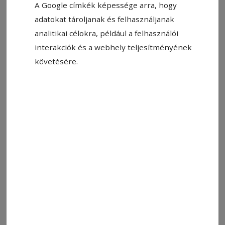
A Google címkék képessége arra, hogy
legyen!
adatokat tároljanak és felhasználjanak
analitikai célokra, például a felhasználói
Motorkerékpárossal ütközött egy személygépkocsi
interakciók és a webhely teljesítményének
Székelyudvarhelyen, és ittas sofőrt igazoltattak
követésére.
Csíkszeredában
–
erről tájékoztat
honlapján
a
Hargita Megyei Rendőr-főkapitányság
.
Motorbiciklivel ütközött
kedden délután egy 44 éves fenyédi nő vezette
személygépkocsi Székelyudvarhelyen. A balesetben
megsérült a 38 éves motoros, az ügyben testi sértés
miatt indított eljárást a rendőrség.
Ittas sofőrt igazoltattak
a rendőrök szerdán, kevéssel éjfél után Csíkszeredában.
A 46 éves helyi férfi a Hunyadi János utcában haladt,