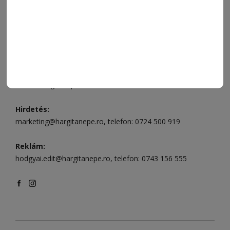
496
Csíkszereda szerkesztőség:
Márton Áron utca 21. szám
Székelyudvarhely:
Vár utca 5 szám
, telefon:
0738 823 219
e-mail:
aruhaz@hargitanepe.ro
Online ügyintézés és webáruház:
aruhaz.hargitanepe.ro
Hirdetés:
marketing@hargitanepe.ro
, telefon:
0724 500 919
Reklám:
hodgyai.edit@hargitanepe.ro
, telefon:
0743 156 555