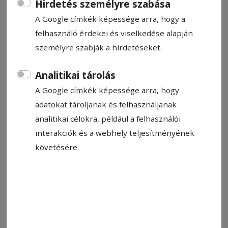
Hirdetés személyre szabása
A Google címkék képessége arra, hogy a
felhasználó érdekei és viselkedése alapján
személyre szabják a hirdetéseket.
Analitikai tárolás
A Google címkék képessége arra, hogy
adatokat tároljanak és felhasználjanak
analitikai célokra, például a felhasználói
interakciók és a webhely teljesítményének
követésére.
Furcsa elméletet „hirdető” kisteherautó áll a Kossuth utcában.
Provokáció
Fotó: László F. Csaba