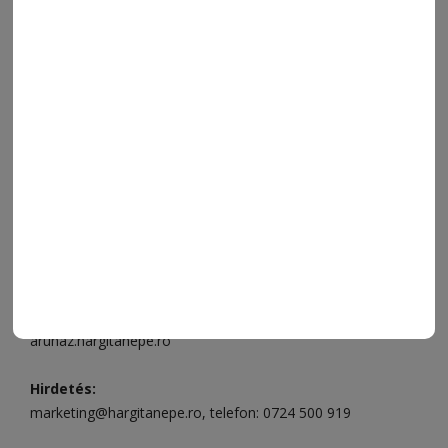
VIDEÓ
MÉDIAAJÁNLAT
FÓRUM
JÁTÉKSZABÁLYZAT
ELÉRHETŐSÉGEK
Ügyfélszolgálat (apróhirdetések, előfizetések)
Csíkszereda üzlet:
Csíki Mozi épülete
, telefon:
0728 001
496
Csíkszereda szerkesztőség:
Márton Áron utca 21. szám
Székelyudvarhely:
Vár utca 5 szám
, telefon:
0738 823 219
e-mail:
aruhaz@hargitanepe.ro
Online ügyintézés és webáruház:
aruhaz.hargitanepe.ro
Hirdetés:
marketing@hargitanepe.ro
, telefon:
0724 500 919