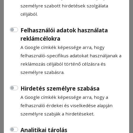
személyre szabott hirdetések szolgálata
céljából.
Felhasználói adatok használata
Március 3-tól zárva lesz a
reklámcélokra
tusnádfürdői wellnessközpont
A Google címkék képessége arra, hogy
felhasználó-specifikus adatokat használjanak a
reklámozás céljából történő célzásra és
Pál Bíborka
személyre szabásra.
2025. február 6., 10:33
Hirdetés személyre szabása
A Google címkék képessége arra, hogy a
felhasználó érdekei és viselkedése alapján
személyre szabják a hirdetéseket.
Analitikai tárolás