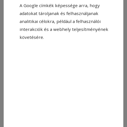
A Google címkék képessége arra, hogy
adatokat tároljanak és felhasználjanak
analitikai célokra, például a felhasználói
interakciók és a webhely teljesítményének
Fotó: Tusnádi Wellness
követésére.
Állítsa be, hogy a Google-
találatokban a Hargita Népe elöl
legyen!
Alig egy hónapon belül – amint arról már
korábban beszámoltunk – elkezdődik a tus­
nád­fürdői well­ness­köz­pont energetikai
felújítása, ami az épület hőszigetelése mellett
egy, a kültéri medence fölé tervezett,