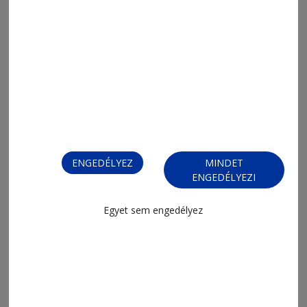
Tamási Áron Székelyföldi Agro-
Kultúra Sátor – Tusványos
ENGEDÉLYEZ
MINDET
ENGEDÉLYEZI
2026. július 20., 14:48
Egyet sem engedélyez
Edda Művek-koncert – Tusványos