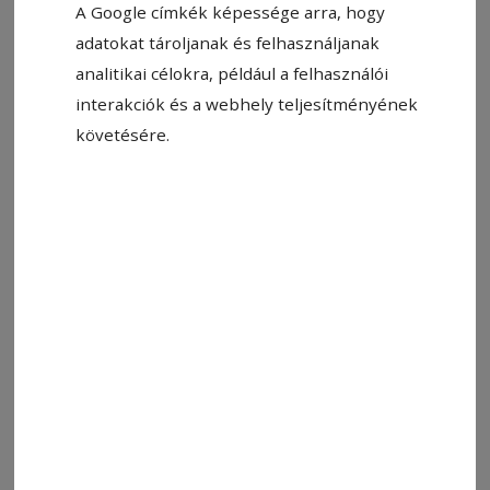
A Google címkék képessége arra, hogy
adatokat tároljanak és felhasználjanak
analitikai célokra, például a felhasználói
interakciók és a webhely teljesítményének
követésére.
Fotó: Csíki közlekedési infó/Facebook
Állítsa be, hogy a Google-
találatokban a Hargita Népe elöl
legyen!
Andreea Mirică, a Hargita megyei tűzoltóság
helyettes szóvivője azt közölte, hogy három