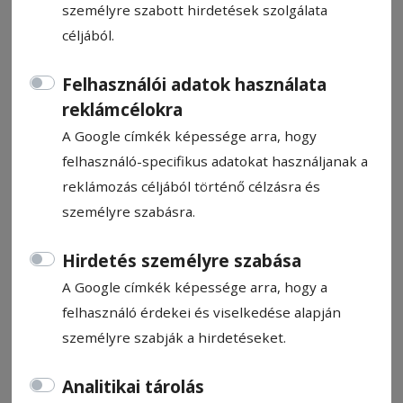
személyre szabott hirdetések szolgálata
céljából.
Felhasználói adatok használata
reklámcélokra
Három autó ütközött
A Google címkék képessége arra, hogy
Csíkszereda kijáratánál
felhasználó-specifikus adatokat használjanak a
reklámozás céljából történő célzásra és
Három autó ütközött Csíkszereda
személyre szabásra.
Székelyudvarhely felőli kijáratánál, a 13A
jelzésű országúton kedd délelőtt.
Hirdetés személyre szabása
A Google címkék képessége arra, hogy a
Hírszerkesztő: Molnár Raymond
felhasználó érdekei és viselkedése alapján
2024. szeptember 3., 10:23
személyre szabják a hirdetéseket.
Analitikai tárolás