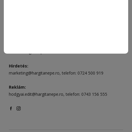
Csíkszereda üzlet:
Csíki Mozi épülete
, telefon:
0728 001
496
Csíkszereda szerkesztőség:
Márton Áron utca 21. szám
Székelyudvarhely:
Vár utca 5 szám
, telefon:
0738 823 219
e-mail:
aruhaz@hargitanepe.ro
Online ügyintézés és webáruház:
aruhaz.hargitanepe.ro
Hirdetés:
marketing@hargitanepe.ro
, telefon:
0724 500 919
Reklám:
hodgyai.edit@hargitanepe.ro
, telefon:
0743 156 555