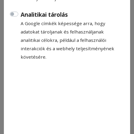
Analitikai tárolás
A Google címkék képessége arra, hogy
adatokat tároljanak és felhasználjanak
analitikai célokra, például a felhasználói
interakciók és a webhely teljesítményének
követésére.
Képünk illusztráció
Fotó: László F. Csaba
Állítsa be, hogy a Google-
találatokban a Hargita Népe elöl
legyen!
Mint a
bejegyzésben
olvasható, a Muzsika
Hangja című zenés színműben való szereplésre