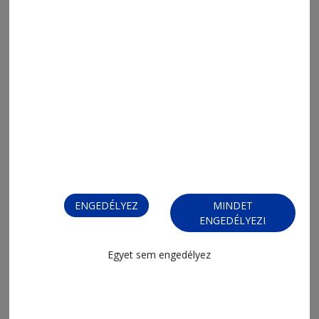
2026. augusztus 5., 18:15
A sofőr ítéli meg, hogy szabad-e vagy
sem
ENGEDÉLYEZ
MINDET
ENGEDÉLYEZI
Egyet sem engedélyez