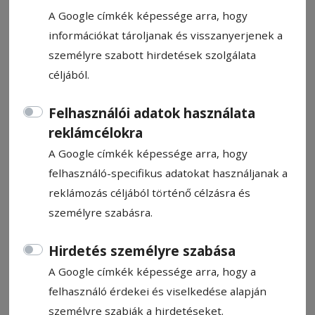
A Google címkék képessége arra, hogy
információkat tároljanak és visszanyerjenek a
személyre szabott hirdetések szolgálata
céljából.
Gyermekszínészeket keres új
produkciójához a Csíki
Felhasználói adatok használata
reklámcélokra
Játékszín
A Google címkék képessége arra, hogy
felhasználó-specifikus adatokat használjanak a
A Csíki Játékszín gyermekszínészeket keres
reklámozás céljából történő célzásra és
új produkciójához – derül ki a színház
személyre szabásra.
Facebook-posztjából.
Hirdetés személyre szabása
Hírszerkesztő: Molnár Raymond
2024. szeptember 11., 19:59
A Google címkék képessége arra, hogy a
felhasználó érdekei és viselkedése alapján
személyre szabják a hirdetéseket.