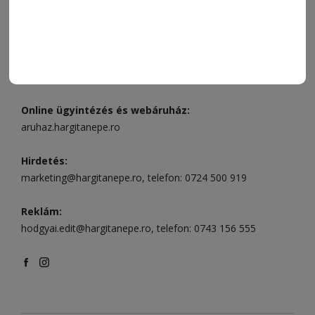
Csíkszereda üzlet:
Csíki Mozi épülete
, telefon:
0728 001
496
Csíkszereda szerkesztőség:
Márton Áron utca 21. szám
Székelyudvarhely:
Vár utca 5 szám
, telefon:
0738 823 219
e-mail:
aruhaz@hargitanepe.ro
Online ügyintézés és webáruház:
aruhaz.hargitanepe.ro
Hirdetés:
marketing@hargitanepe.ro
, telefon:
0724 500 919
Reklám:
hodgyai.edit@hargitanepe.ro
, telefon:
0743 156 555