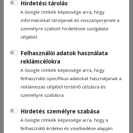
Hirdetési tárolás
A Google címkék képessége arra, hogy
információkat tároljanak és visszanyerjenek a
személyre szabott hirdetések szolgálata
Nagykövetek jelentkezését
céljából.
várják
Felhasználói adatok használata
reklámcélokra
Április 2–22. között jelentkezhetnek
A Google címkék képessége arra, hogy
nagykövetnek magánszemélyek, családok,
felhasználó-specifikus adatokat használjanak a
munka- vagy osztályközösségek,
reklámozás céljából történő célzásra és
intézmények, vállalkozások munkatársai a
személyre szabásra.
negyedik Fuss NEKI! Csík adománygyűjtő
sporteseményre, hogy a csíki régió­ban
Hirdetés személyre szabása
tevékenykedő civil szer­vezetek közösségi
A Google címkék képessége arra, hogy a
projektjeit, kezdeményezéseit általuk
felhasználó érdekei és viselkedése alapján
támogassák az adományozók.