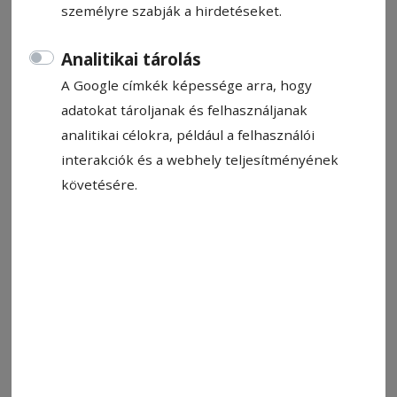
személyre szabják a hirdetéseket.
Kovács Andrea
Analitikai tárolás
2025. április 9., 10:53
A Google címkék képessége arra, hogy
adatokat tároljanak és felhasználjanak
analitikai célokra, például a felhasználói
interakciók és a webhely teljesítményének
követésére.
Tavaly több mint ezer nagykövet mozdult egy-egy jó célért