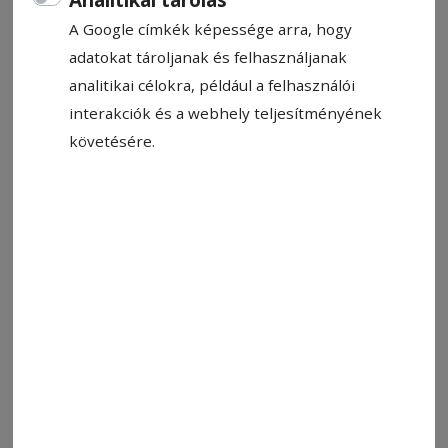
A Google címkék képessége arra, hogy
adatokat tároljanak és felhasználjanak
analitikai célokra, például a felhasználói
interakciók és a webhely teljesítményének
követésére.
Fotó: László F. Csaba
Állítsa be, hogy a Google-
találatokban a Hargita Népe elöl
legyen!
Korodi Attila polgármester szerint a
megyeközpont területén lévő több ezer fát
folyamatosan arborista szakemberrel