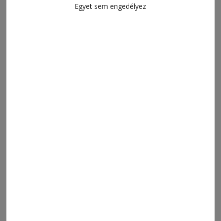
Egyet sem engedélyez
2026. augusztus 7., 12:52
Egy alkotói út állomásai
2026. augusztus 7., 9:27
Elkobzott játékok és lufik