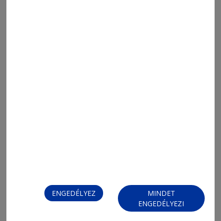
2026. augusztus 7., 14:18
Jövőre marad az új közvécé
megnyitása
ENGEDÉLYEZ
MINDET
ENGEDÉLYEZI