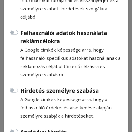
információkat tároljanak és visszanyerjenek a
személyre szabott hirdetések szolgálata
céljából.
Felhasználói adatok használata
Fakivágás Csíkszeredában
reklámcélokra
A Google címkék képessége arra, hogy
A közbiztonság érdekében újabb veszélyes
felhasználó-specifikus adatokat használjanak a
fát vágtak ki a csíkszeredai központi park
reklámozás céljából történő célzásra és
tanösvénye mellett.
személyre szabásra.
HN-információ
Hirdetés személyre szabása
2025. november 26., 13:49
A Google címkék képessége arra, hogy a
felhasználó érdekei és viselkedése alapján
személyre szabják a hirdetéseket.
Analitikai tárolás