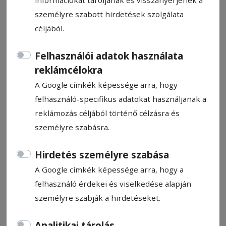
információkat tároljanak és visszanyerjenek a
személyre szabott hirdetések szolgálata
céljából.
Felhasználói adatok használata
Élet nagyságú betlehemes
reklámcélokra
Csíkszeredában
A Google címkék képessége arra, hogy
felhasználó-specifikus adatokat használjanak a
reklámozás céljából történő célzásra és
Bíró István
2024. december 24., 10:21
személyre szabásra.
Hirdetés személyre szabása
A Google címkék képessége arra, hogy a
felhasználó érdekei és viselkedése alapján
személyre szabják a hirdetéseket.
Analitikai tárolás