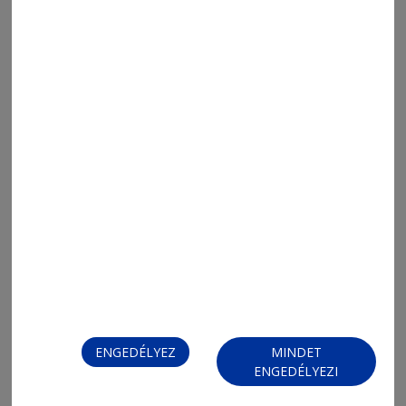
2026. augusztus 5., 19:45
Amikor az érdeklődés kutatói úttá
válik
ENGEDÉLYEZ
MINDET
ENGEDÉLYEZI
2026. augusztus 5., 18:15