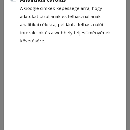
A Google címkék képessége arra, hogy
adatokat tároljanak és felhasználjanak
analitikai célokra, például a felhasználói
interakciók és a webhely teljesítményének
Fotó: László F. Csaba
követésére.
Állítsa be, hogy a Google-
találatokban a Hargita Népe elöl
legyen!
A karácsonyi ünnepkör végéig, vízkeresztig
látogatható Csíkszeredában a Millen­niu­mi
templom előtti téren kiállított élet nagyságú
betlehemes. A Jézus Krisztus születéstörténetét
felidéző szoborcsoportot a plébánia az