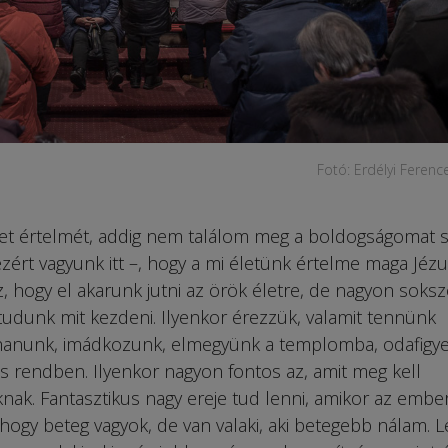
Fotó: Erdélyi Feren
et értelmét, addig nem találom meg a boldogságomat 
ezért vagyunk itt –, hogy a mi életünk értelme maga Jéz
z, hogy el akarunk jutni az örök életre, de nagyon soksz
udunk mit kezdeni. Ilyenkor érezzük, valamit tennünk
hanunk, imádkozunk, elmegyünk a templomba, odafigy
cs rendben. Ilyenkor nagyon fontos az, amit meg kell
ak. Fantasztikus nagy ereje tud lenni, amikor az embe
 hogy beteg vagyok, de van valaki, aki betegebb nálam. L