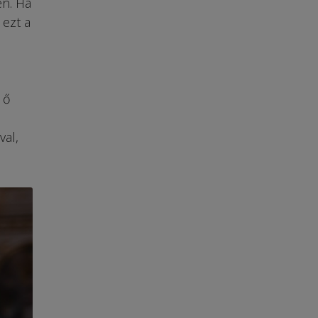
én. Ha
 ezt a
 ő
val,