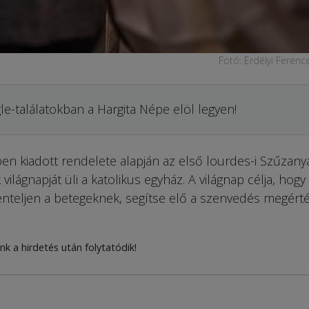
Fotó: Erdélyi Feren
le-találatokban a Hargita Népe elöl legyen!
ben kiadott rendelete alapján az első lourdes-i Szűzany
világnapját üli a katolikus egyház. A világnap célja, hogy
enteljen a betegeknek, segítse elő a szenvedés megérté
nk a hirdetés után folytatódik!