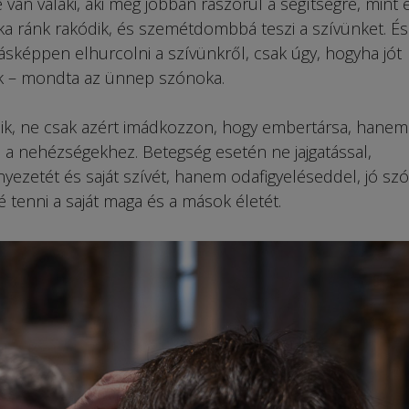
 van valaki, aki még jobban rászorul a segítségre, mint 
ka ránk rakódik, és szemétdombbá teszi a szívünket. És
éppen elhurcolni a szívünkről, csak úgy, hogyha jót
k – mondta az ünnep szónoka.
zik, ne csak azért imád­kozzon, hogy embertársa, hanem
e a nehézségekhez. Betegség esetén ne jajgatással,
yezetét és saját szívét, hanem odafigyeléseddel, jó szó
 tenni a saját maga és a mások életét.