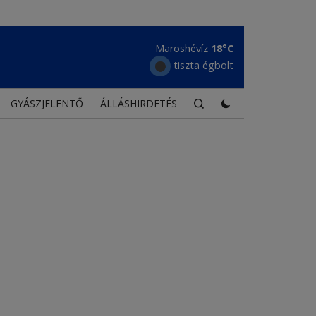
Borszék
15°C
tiszta égbolt
GYÁSZJELENTŐ
ÁLLÁSHIRDETÉS