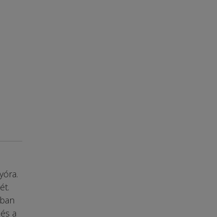
yóra.
ét.
-ban
 és a