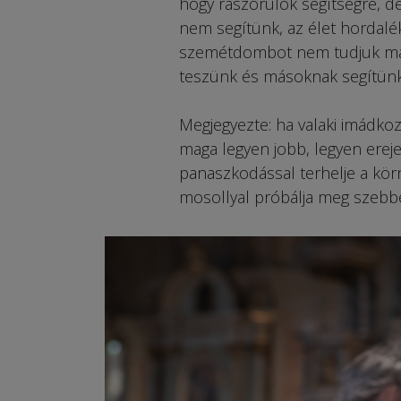
hogy rászorulok segítségre, de
nem segítünk, az élet hordalé
szemétdombot nem tudjuk másk
teszünk és másoknak segítün
Megjegyezte: ha valaki imád­ko
maga legyen jobb, legyen erej
panaszkodással terhelje a körn
mosollyal próbálja meg szebbé