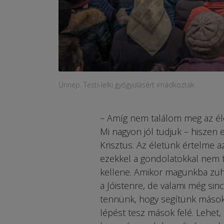
Ünnep. Testi-lelki gyógyulásért imádkoztak
– Amíg nem találom meg az él
Mi nagyon jól tudjuk – hiszen 
Krisztus. Az életünk értelme a
ezekkel a gondolatokkal nem t
kellene. Amikor magunkba zu
a Jóistenre, de valami még sin
tennünk, hogy segítünk másokn
lépést tesz mások felé. Lehet,