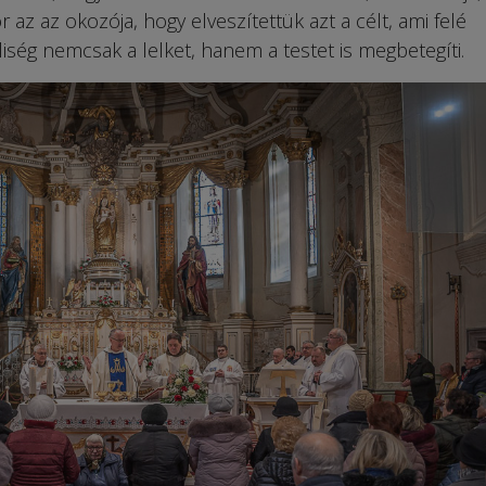
z az okozója, hogy elveszítettük azt a célt, ami felé
iség nemcsak a lelket, hanem a testet is megbetegíti.