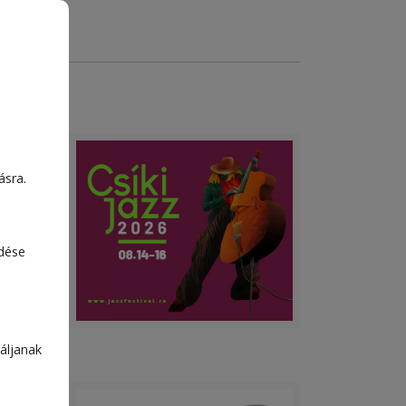
ni
k
ásra.
ogy
 mint
 a
edése
áljanak