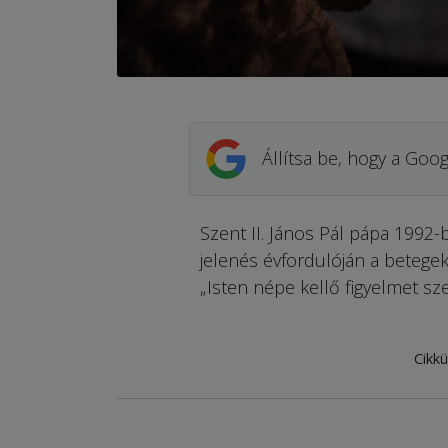
Állítsa be, hogy a Goog
Szent II. János Pál pápa 1992-
jelenés év­fordulóján a betegek 
„Isten népe kellő figyelmet sz
Cikkü