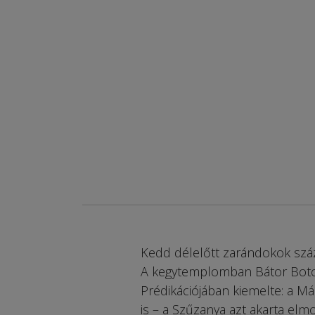
Kedd délelőtt zarándokok száz
A kegytemplomban Bátor Boton
Prédikációjában kiemelte: a M
is – a Szűzanya azt akarta elm