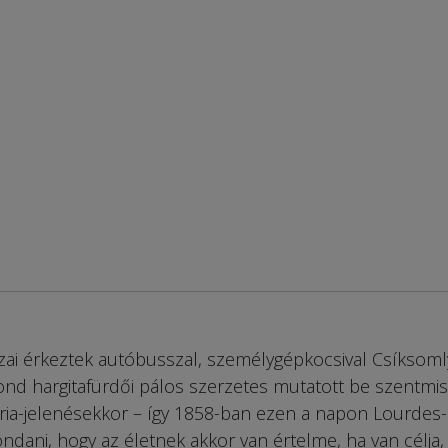
ai érkeztek autóbusszal, személygépkocsival Csíksoml
d hargitafürdői pálos szerzetes mutatott be szentmis
ária-jelenésekkor – így 1858-ban ezen a napon Lourdes
ondani, hogy az életnek akkor van értelme, ha van célja,