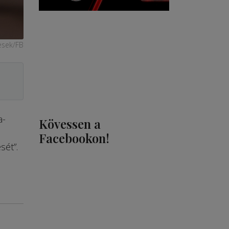
cesek/FB
a-
Kövessen a
Facebookon!
sét”.