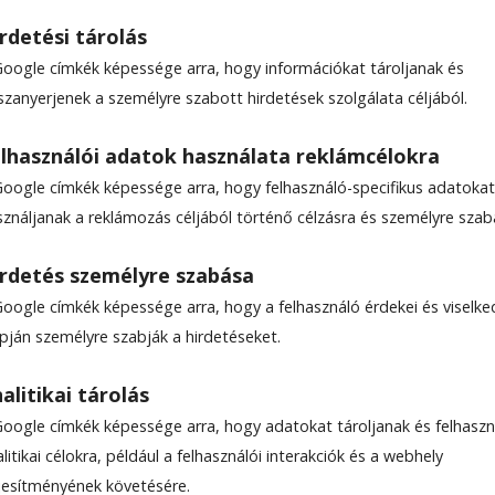
rdetési tárolás
Google címkék képessége arra, hogy információkat tároljanak és
szanyerjenek a személyre szabott hirdetések szolgálata céljából.
 a reménység embere len
lhasználói adatok használata reklámcélokra
Google címkék képessége arra, hogy felhasználó-specifikus adatokat
ud lenni annak, amikor az ember lépést tesz máso
sználjanak a reklámozás céljából történő célzásra és személyre szab
yok, de van valaki, aki betegebb nálam. Lehet, h
 van valaki, aki még jobban rászorul a segítségre,
rdetés személyre szabása
et hordaléka ránk rakódik, és szemétdombbá teszi
Google címkék képessége arra, hogy a felhasználó érdekei és viselk
Botond hargitafürdői pálos szerzetes kedden a
apján személyre szabják a hirdetéseket.
ból tartott zarándoklaton a csíksomlyói
alitikai tárolás
Google címkék képessége arra, hogy adatokat tároljanak és felhaszn
litikai célokra, például a felhasználói interakciók és a webhely
ljesítményének követésére.