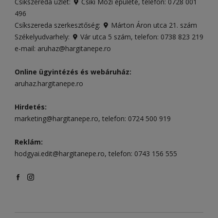
Csíkszereda üzlet:
Csíki Mozi épülete
, telefon:
0728 001
496
Csíkszereda szerkesztőség:
Márton Áron utca 21. szám
Székelyudvarhely:
Vár utca 5 szám
, telefon:
0738 823 219
e-mail:
aruhaz@hargitanepe.ro
Online ügyintézés és webáruház:
aruhaz.hargitanepe.ro
Hirdetés:
marketing@hargitanepe.ro
, telefon:
0724 500 919
Reklám:
hodgyai.edit@hargitanepe.ro
, telefon:
0743 156 555