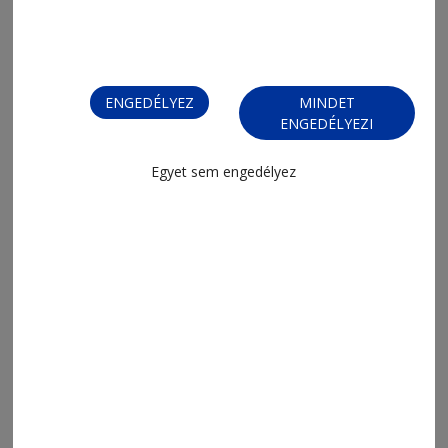
2026. augusztus 6., 7:10
Szórakozást és sportolást kínálnak
ENGEDÉLYEZ
MINDET
ENGEDÉLYEZI
Egyet sem engedélyez
2026. augusztus 5., 19:45
Amikor az érdeklődés kutatói úttá
válik