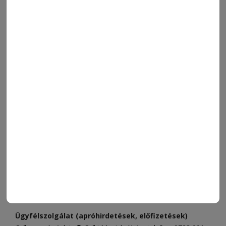
mögé
MENÜ
FRISS
NAPI PARA
ORSZÁG-VILÁG
ÁRUHÁZ
SPORT
ESEMÉNYNAPTÁR
SZÍNES
IMPRESSZUM
VIDEÓ
MÉDIAAJÁNLAT
FÓRUM
JÁTÉKSZABÁLYZAT
ELÉRHETŐSÉGEK
Ügyfélszolgálat (apróhirdetések, előfizetések)