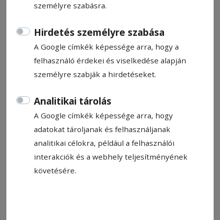
személyre szabásra.
Kovács Andrea
2025. február 14., 17:48
Hirdetés személyre szabása
A Google címkék képessége arra, hogy a
felhasználó érdekei és viselkedése alapján
személyre szabják a hirdetéseket.
Analitikai tárolás
A Google címkék képessége arra, hogy
adatokat tároljanak és felhasználjanak
analitikai célokra, például a felhasználói
interakciók és a webhely teljesítményének
követésére.
Bors Béla, Vincze Loránt és Korodi Attila
Fotó: Kovács Andrea