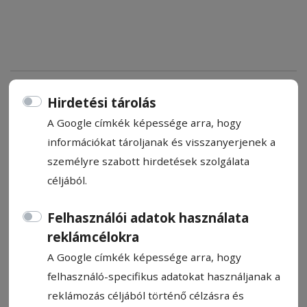
Az eredeti, 1904 telén felavatott
Hirdetési tárolás
épület megjelenését követi a
A Google címkék képessége arra, hogy
felújított Vigadó
információkat tároljanak és visszanyerjenek a
személyre szabott hirdetések szolgálata
Az alagsortól a tetőig felújítják Csíkszereda
céljából.
emblematikus épületét, a Vigadót. Emellett
számos más beruházásra is számíthatunk a
Felhasználói adatok használata
következő években, ugyanis jelenleg a
reklámcélokra
városháza által leszerződött vagy
A Google címkék képessége arra, hogy
megpályázott projektek értéke meghaladja
felhasználó-specifikus adatokat használjanak a
a 405 millió lejt.
reklámozás céljából történő célzásra és