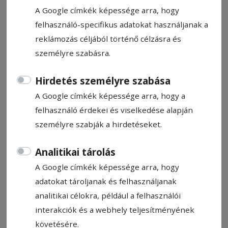
2024. május 3., 18:17
A Google címkék képessége arra, hogy
Becsült olvasási idő: 2 perc
felhasználó-specifikus adatokat használjanak a
reklámozás céljából történő célzásra és
személyre szabásra.
Hirdetés személyre szabása
A Google címkék képessége arra, hogy a
felhasználó érdekei és viselkedése alapján
személyre szabják a hirdetéseket.
Analitikai tárolás
A Google címkék képessége arra, hogy
adatokat tároljanak és felhasználjanak
A legifjabb motoros. A látványos felvonuláson mintegy kétszázan
vettek részt
Fotó: László Ferenc Csaba
analitikai célokra, például a felhasználói
interakciók és a webhely teljesítményének
követésére.