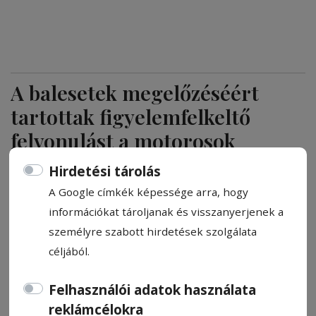
A balesetek megelőzéséért
tartottak figyelemfelkeltő
felvonulást a motorosok
Hirdetési tárolás
Motorozz velünk! címmel szervezett
A Google címkék képessége arra, hogy
figyelemfelkeltő felvonulást a Safety Bike
információkat tároljanak és visszanyerjenek a
Egyesület és a Rebel Wolves M.C. péntek
személyre szabott hirdetések szolgálata
délután Csíkszeredában. Hétvégén
céljából.
kétnapos balesetmegelőző tréningre várják
a motorosokat és nem csak őket.
Felhasználói adatok használata
reklámcélokra
Kovács Andrea