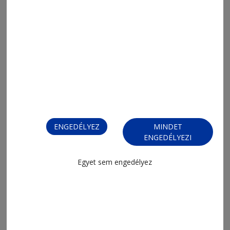
Kapcsolódó
ENGEDÉLYEZ
MINDET
ENGEDÉLYEZI
Egyet sem engedélyez
2026. augusztus 7., 17:11
Megszólaló álmot építenek