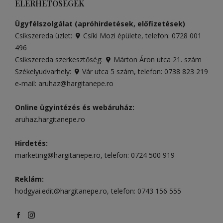
ELÉRHETŐSÉGEK
Ügyfélszolgálat (apróhirdetések, előfizetések)
Csíkszereda üzlet:
Csíki Mozi épülete
, telefon:
0728 001
496
Csíkszereda szerkesztőség:
Márton Áron utca 21. szám
Székelyudvarhely:
Vár utca 5 szám
, telefon:
0738 823 219
e-mail:
aruhaz@hargitanepe.ro
Online ügyintézés és webáruház:
aruhaz.hargitanepe.ro
Hirdetés:
marketing@hargitanepe.ro
, telefon:
0724 500 919
Reklám:
hodgyai.edit@hargitanepe.ro
, telefon:
0743 156 555