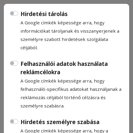
Hirdetési tárolás
A Google címkék képessége arra, hogy
információkat tároljanak és visszanyerjenek a
Önismeret és irodalom kéz a
személyre szabott hirdetések szolgálata
kézben
céljából.
Felhasználói adatok használata
Boncina-Székely Szidónia
reklámcélokra
2025. február 14., 12:13
A Google címkék képessége arra, hogy
felhasználó-specifikus adatokat használjanak a
reklámozás céljából történő célzásra és
személyre szabásra.
Hirdetés személyre szabása
A Google címkék képessége arra, hogy a