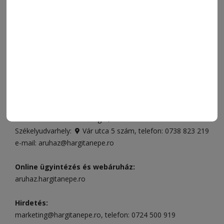
VIDEÓ
MÉDIAAJÁNLAT
FÓRUM
JÁTÉKSZABÁLYZAT
ELÉRHETŐSÉGEK
Ügyfélszolgálat (apróhirdetések, előfizetések)
Csíkszereda üzlet:
Csíki Mozi épülete
, telefon:
0728 001
496
Csíkszereda szerkesztőség:
Márton Áron utca 21. szám
Székelyudvarhely:
Vár utca 5 szám
, telefon:
0738 823 219
e-mail:
aruhaz@hargitanepe.ro
Online ügyintézés és webáruház:
aruhaz.hargitanepe.ro
Hirdetés:
marketing@hargitanepe.ro
, telefon:
0724 500 919