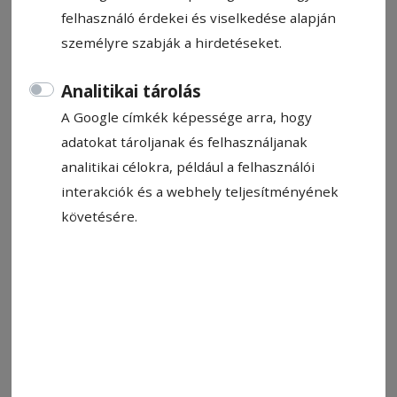
felhasználó érdekei és viselkedése alapján
személyre szabják a hirdetéseket.
Analitikai tárolás
A Google címkék képessége arra, hogy
adatokat tároljanak és felhasználjanak
analitikai célokra, például a felhasználói
interakciók és a webhely teljesítményének
követésére.
Fotó: Boncina-Székely Szidónia
Állítsa be, hogy a Google-
találatokban a Hargita Népe elöl
legyen!
Tisza Kata rövid, átütő erejű írásaiban