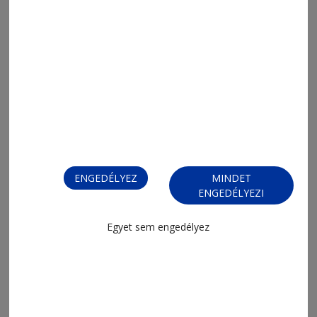
2026. július 30., 16:28
Egyszerűbb lesz az építkezések
engedélyeztetése
ENGEDÉLYEZ
MINDET
ENGEDÉLYEZI
Egyet sem engedélyez
2026. július 29., 16:04