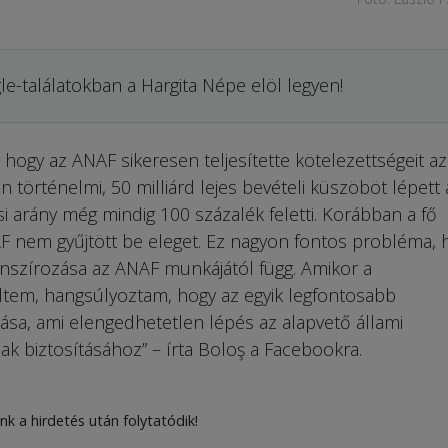
le-találatokban a Hargita Népe elöl legyen!
hogy az ANAF sikeresen teljesítette kötelezettségeit az
n történelmi, 50 milliárd lejes bevételi küszöböt lépett á
 arány még mindig 100 százalék feletti. Korábban a fő
F nem gyűjtött be eleget. Ez nagyon fontos probléma, 
anszírozása az ANAF munkájától függ. Amikor a
tem, hangsúlyoztam, hogy az egyik legfontosabb
ítása, ami elengedhetetlen lépés az alapvető állami
ak biztosításához” – írta Boloş a Facebookra.
nk a hirdetés után folytatódik!