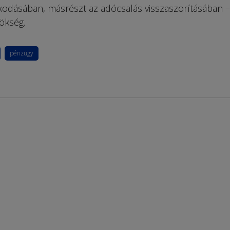
kodásában, másrészt az adócsalás visszaszorításában –
ökség.
pénzügy