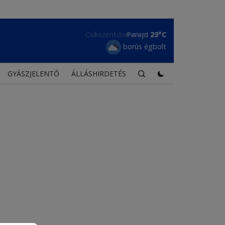
Parajd
23°C
borús égbolt
GYÁSZJELENTŐ
ÁLLÁSHIRDETÉS