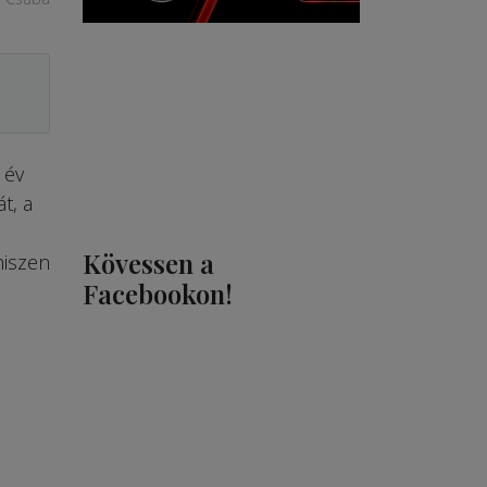
 év
t, a
Kövessen a
hiszen
Facebookon!