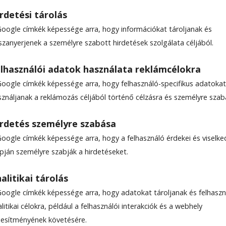
rdetési tárolás
Google címkék képessége arra, hogy információkat tároljanak és
szanyerjenek a személyre szabott hirdetések szolgálata céljából.
0 milliárd lejes bevételi
lhasználói adatok használata reklámcélokra
tt át júliusban az ANAF
Google címkék képessége arra, hogy felhasználó-specifikus adatokat
sználjanak a reklámozás céljából történő célzásra és személyre szab
ejes bevételt ért júliusban az országos adóhatóság
rdetés személyre szabása
Marcel Boloş pénzügyminiszter.
Google címkék képessége arra, hogy a felhasználó érdekei és viselk
apján személyre szabják a hirdetéseket.
alitikai tárolás
Google címkék képessége arra, hogy adatokat tároljanak és felhaszn
litikai célokra, például a felhasználói interakciók és a webhely
ljesítményének követésére.