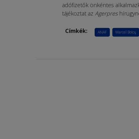
adófizetők önkéntes alkalmaz
tájékoztat az
Agerpres
hírügyn
Címkék:
ANAF
Marcel Boloş