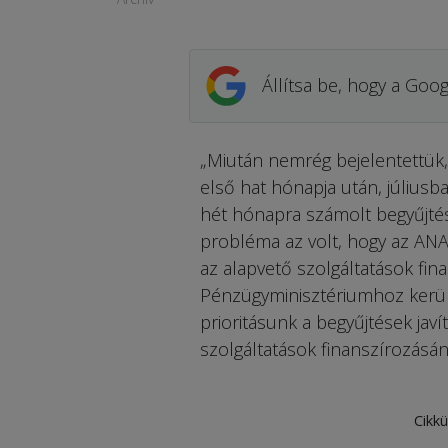
Állítsa be, hogy a Goog
„Miután nemrég bejelentettük, 
első hat hónapja után, júliusba
hét hónapra számolt begyűjtési
probléma az volt, hogy az ANA
az alapvető szolgáltatások fin
Pénzügyminisztériumhoz kerül
prioritásunk a begyűjtések jav
szolgáltatások finanszírozásán
Cikkü