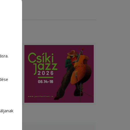
ásra.
edése
áljanak