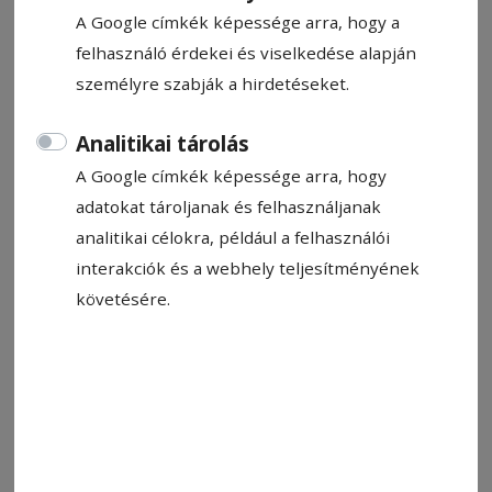
2024. november 19., 16:52
A Google címkék képessége arra, hogy a
felhasználó érdekei és viselkedése alapján
személyre szabják a hirdetéseket.
Analitikai tárolás
A Google címkék képessége arra, hogy
adatokat tároljanak és felhasználjanak
analitikai célokra, például a felhasználói
interakciók és a webhely teljesítményének
követésére.
Energiaital. Borsos bírsággal sújtják azt, aki kiskorút szolgál ki
vele.
Fotó: Hodgyai István
Állítsa be, hogy a Google-
találatokban a Hargita Népe elöl
legyen!