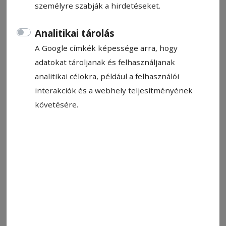
személyre szabják a hirdetéseket.
Analitikai tárolás
A Google címkék képessége arra, hogy
adatokat tároljanak és felhasználjanak
analitikai célokra, például a felhasználói
interakciók és a webhely teljesítményének
követésére.
Méhek dolgoznak a kaptár előtt. Támogatás jár tartásukért
Fotó: HN-archív
Állítsa be, hogy a Google-
találatokban a Hargita Népe elöl
legyen!