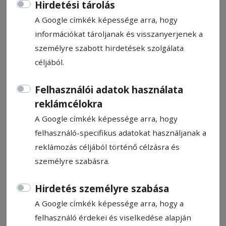
Hirdetési tárolás
A Google címkék képessége arra, hogy
információkat tároljanak és visszanyerjenek a
személyre szabott hirdetések szolgálata
Méhcsaládonként évi 15 eurós
céljából.
támogatást igényelhetnek a
Felhasználói adatok használata
méhészek
reklámcélokra
A Google címkék képessége arra, hogy
Három évig járó állami támogatást
felhasználó-specifikus adatokat használjanak a
kaphatnak a romániai méhészek egy tegnap
reklámozás céljából történő célzásra és
elfogadott törvény előírása szerint.
személyre szabásra.
HN-információ
Hirdetés személyre szabása
2026. május 28., 14:47
A Google címkék képessége arra, hogy a
felhasználó érdekei és viselkedése alapján