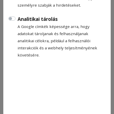
személyre szabják a hirdetéseket.
Analitikai tárolás
A Google címkék képessége arra, hogy
adatokat tároljanak és felhasználjanak
analitikai célokra, például a felhasználói
interakciók és a webhely teljesítményének
követésére.
A csíkszenttamási óvoda játszótere. Májusban lehet iratkozni
Fotó: László F. Csaba
Állítsa be, hogy a Google-
találatokban a Hargita Népe elöl
legyen!