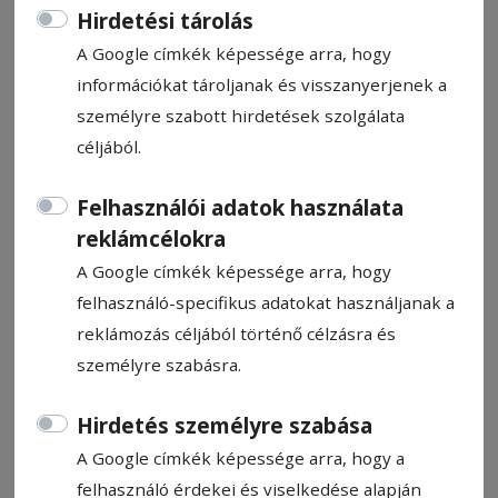
Hirdetési tárolás
A Google címkék képessége arra, hogy
információkat tároljanak és visszanyerjenek a
személyre szabott hirdetések szolgálata
Közvitán a bölcsődei és óvodai
céljából.
beiratkozások rendje
Felhasználói adatok használata
reklámcélokra
Május 18–22. között zajlik a bölcsődei és
A Google címkék képessége arra, hogy
óvodai beiratkozások első szakasza az
felhasználó-specifikus adatokat használjanak a
oktatási minisztérium által tegnap
reklámozás céljából történő célzásra és
közvitára bocsátott tervezet szerint.
személyre szabásra.
HN-információ
2026. március 18., 18:07
Hirdetés személyre szabása
A Google címkék képessége arra, hogy a
felhasználó érdekei és viselkedése alapján