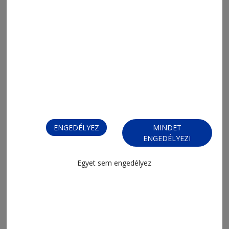
2026. július 31., 11:07
Beérett hat év munkája
ENGEDÉLYEZ
MINDET
ENGEDÉLYEZI
2026. július 24., 12:03
Egyet sem engedélyez
Bölcsődéket avattak Csíkbánkfalván
és Siménfalván