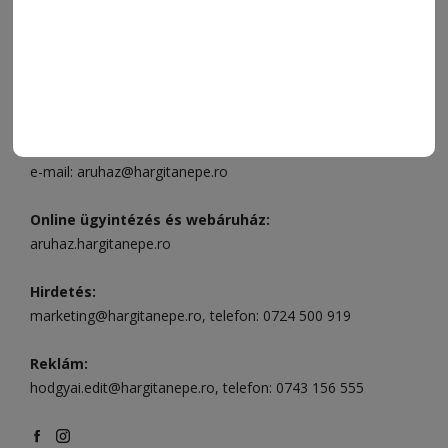
ELÉRHETŐSÉGEK
Ügyfélszolgálat (apróhirdetések, előfizetések)
Csíkszereda üzlet:
Csíki Mozi épülete
, telefon:
0728 001
496
Csíkszereda szerkesztőség:
Márton Áron utca 21. szám
Székelyudvarhely:
Vár utca 5 szám
, telefon:
0738 823 219
e-mail:
aruhaz@hargitanepe.ro
Online ügyintézés és webáruház:
aruhaz.hargitanepe.ro
Hirdetés:
marketing@hargitanepe.ro
, telefon:
0724 500 919
Reklám:
hodgyai.edit@hargitanepe.ro
, telefon:
0743 156 555