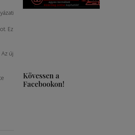
yázati
ot. Ez
 Az új
Kövessen a
te
Facebookon!