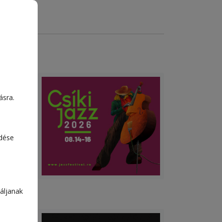
am
ásra.
edése
áljanak