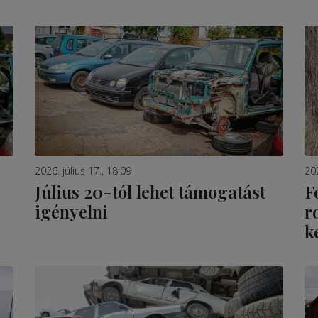
2026. július 17., 18:09
20
Július 20-tól lehet támogatást
F
igényelni
r
k