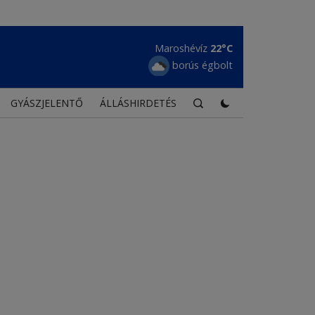
Borszék
19°C
szórványos felhőzet
GYÁSZJELENTŐ
ÁLLÁSHIRDETÉS