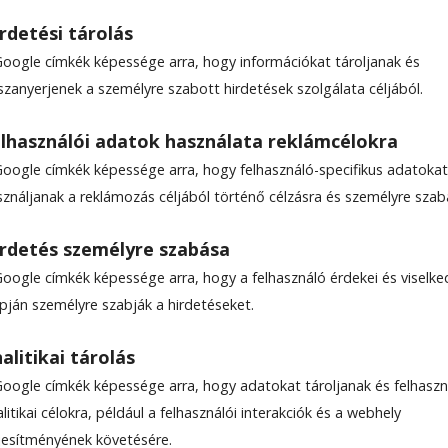
rdetési tárolás
Google címkék képessége arra, hogy információkat tároljanak és
szanyerjenek a személyre szabott hirdetések szolgálata céljából.
indul az autó-roncsprogr
lhasználói adatok használata reklámcélokra
Google címkék képessége arra, hogy felhasználó-specifikus adatokat
l az idei autó-roncsprogram – jelentette be a
sználjanak a reklámozás céljából történő célzásra és személyre szab
óján Diana Buzoianu.
rdetés személyre szabása
Google címkék képessége arra, hogy a felhasználó érdekei és viselk
:11
apján személyre szabják a hirdetéseket.
alitikai tárolás
Google címkék képessége arra, hogy adatokat tároljanak és felhaszn
litikai célokra, például a felhasználói interakciók és a webhely
ljesítményének követésére.