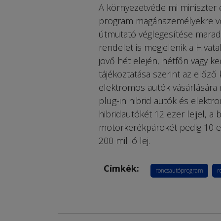
A környezetvédelmi miniszter 
program magánszemélyekre vona
útmutató véglegesítése maradt
rendelet is megjelenik a Hivat
jövő hét elején, hétfőn vagy k
tájékoztatása szerint az előző
elektromos autók vásárlására n
plug-in hibrid autók és elektro
hibridautókét 12 ezer lejjel, a
motorkerékpárokét pedig 10 eze
200 millió lej.
Címkék:
roncsautóprogram
r