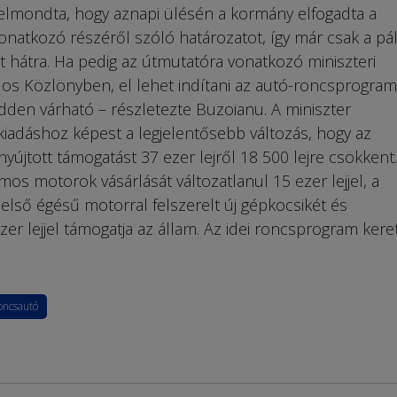
elmondta, hogy aznapi ülésén a kormány elfogadta a
tkozó részéről szóló határozatot, így már csak a pál
 hátra. Ha pedig az útmutatóra vonatkozó miniszteri
alos Közlönyben, el lehet indítani az autó-roncsprogram
edden várható – részletezte Buzoianu. A miniszter
 kiadáshoz képest a legjelentősebb változás, hogy az
yújtott támogatást 37 ezer lejről 18 500 lejre csökkent.
mos motorok vásárlását változatlanul 15 ezer lejjel, a
 belső égésű motorral felszerelt új gépkocsikét és
r lejjel támogatja az állam. Az idei roncsprogram kere
oncsautó