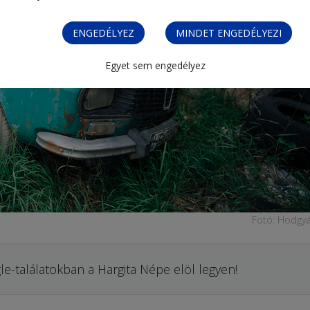
ENGEDÉLYEZ
MINDET ENGEDÉLYEZI
Egyet sem engedélyez
Fotó: Hodgya
le-találatokban a Hargita Népe elöl legyen!