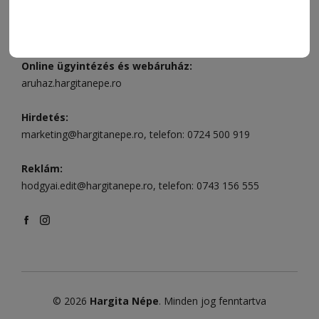
Székelyudvarhely:
Vár utca 5 szám
, telefon:
0738 823 219
e-mail:
aruhaz@hargitanepe.ro
Online ügyintézés és webáruház:
aruhaz.hargitanepe.ro
Hirdetés:
marketing@hargitanepe.ro
, telefon:
0724 500 919
Reklám:
hodgyai.edit@hargitanepe.ro
, telefon:
0743 156 555
© 2026
Hargita Népe
. Minden jog fenntartva