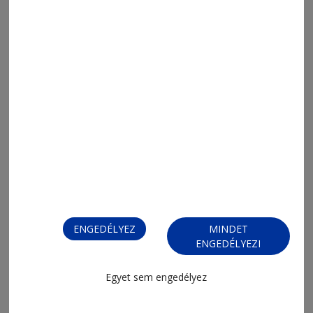
2026. június 30., 11:44
Válság és lehetőségek között
ENGEDÉLYEZ
MINDET
ENGEDÉLYEZI
Egyet sem engedélyez
2026. június 26., 15:55