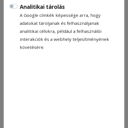
Analitikai tárolás
A Google címkék képessége arra, hogy
adatokat tároljanak és felhasználjanak
analitikai célokra, például a felhasználói
interakciók és a webhely teljesítményének
követésére.
Fotó: Biró István
Állítsa be, hogy a Google-
találatokban a Hargita Népe elöl
legyen!
Átadták a csíkszentmihályi sportcsarnokot
szombat délelőtt, és megtartották benne az
első floorballmérkőzést. A helyi gyerekek és