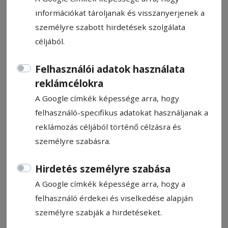
információkat tároljanak és visszanyerjenek a
személyre szabott hirdetések szolgálata
céljából.
Floorballmérkőzéssel avatták
Felhasználói adatok használata
fel az új sportcsarnokot
reklámcélokra
A Google címkék képessége arra, hogy
felhasználó-specifikus adatokat használjanak a
Bíró István
2024. október 12., 12:15
reklámozás céljából történő célzásra és
Becsült olvasási idő: 1 perc
személyre szabásra.
Hirdetés személyre szabása
A Google címkék képessége arra, hogy a
felhasználó érdekei és viselkedése alapján
személyre szabják a hirdetéseket.