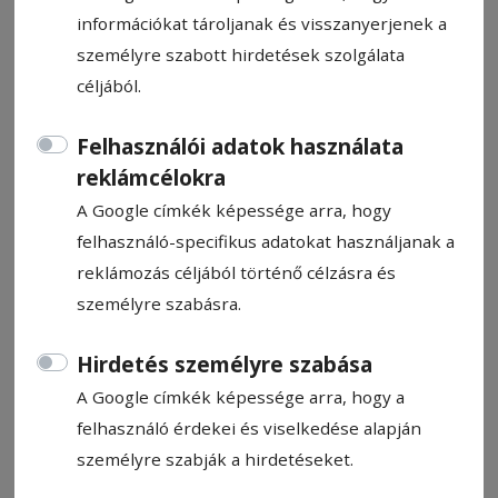
információkat tároljanak és visszanyerjenek a
személyre szabott hirdetések szolgálata
céljából.
Délebbre kánikula, nálunk
Felhasználói adatok használata
záporok következnek
reklámcélokra
A Google címkék képessége arra, hogy
felhasználó-specifikus adatokat használjanak a
Sárga jelzésű riasztást adott ki csütörtökön
reklámozás céljából történő célzásra és
az Országos Meteorológiai Szolgálat (ANM)
személyre szabásra.
az ország öt déli megyéjére és Bukarestre.
Hirdetés személyre szabása
Hírszerkesztő: Molnár Raymond
2024. augusztus 8., 11:14
A Google címkék képessége arra, hogy a
felhasználó érdekei és viselkedése alapján
személyre szabják a hirdetéseket.