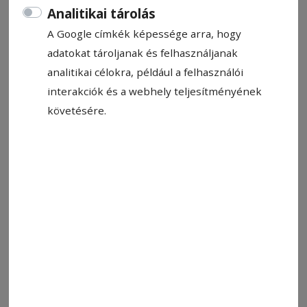
Analitikai tárolás
A Google címkék képessége arra, hogy
adatokat tároljanak és felhasználjanak
analitikai célokra, például a felhasználói
interakciók és a webhely teljesítményének
Képünk illusztráció
Fotó: Hodgyai István
követésére.
Állítsa be, hogy a Google-
találatokban a Hargita Népe elöl
legyen!
Az előrejelzések szerint pénteken Dolj, Olt,
Teleorman, Giurgiu, Ilfov megyében és
Bukarestben a nappali csúcshőmérséklet eléri