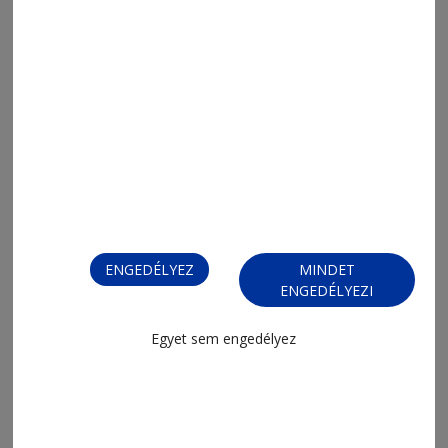
2026. július 2., 12:57
A hőség nem válogat
ENGEDÉLYEZ
MINDET
ENGEDÉLYEZI
Egyet sem engedélyez
2026. április 17., 17:18