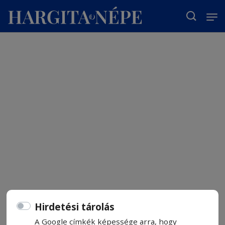
T
Hirdetési tárolás
A Google címkék képessége arra, hogy