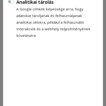
Analitikai tárolás
A Google címkék képessége arra, hogy
– Csíkszereda, Szabadság tér 5. szám
adatokat tároljanak és felhasználjanak
–
analitikai célokra, például a felhasználói
interakciók és a webhely teljesítményének
versenyvizsgát hirdet vezetői
követésére.
munkaszerződéses állás
betöltésére meghatározatlan időre, a
2022/1336-os számú kormányhatározat és a
2023/115-ös sürgősségi kormányrendelet VII.
cikkely (2) bekezdése a) pontja
alapjánVagyongazdálkodás igazgatóság,
Ügyviteli és gazdálkodási osztály:
1 egyedi állás: Osztályvezető.