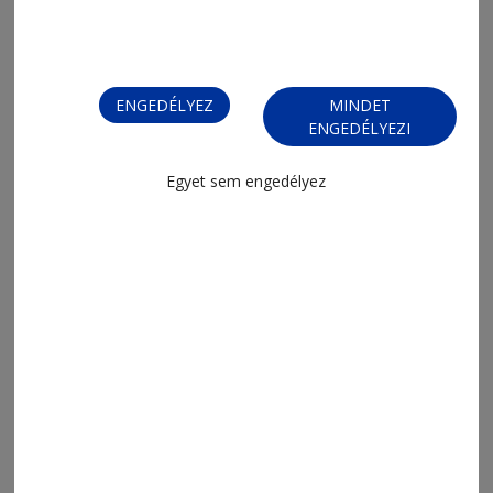
ENGEDÉLYEZ
MINDET
ENGEDÉLYEZI
Egyet sem engedélyez
2026. augusztus 5., 12:52
18 vállalkozás lelhet otthonra
2026. augusztus 4., 10:46
Álláshirdetés a Riehen Egyesületnél
2026. július 28., 12:15
Főmérnök
2026. július 28., 12:12