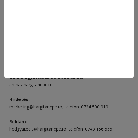
ELÉRHETŐSÉGEK
Ügyfélszolgálat (apróhirdetések, előfizetések)
Csíkszereda üzlet:
Csíki Mozi épülete
, telefon:
0728 001
496
Csíkszereda szerkesztőség:
Márton Áron utca 21. szám
Székelyudvarhely:
Vár utca 5 szám
, telefon:
0738 823 219
e-mail:
aruhaz@hargitanepe.ro
Online ügyintézés és webáruház:
aruhaz.hargitanepe.ro
Hirdetés:
marketing@hargitanepe.ro
, telefon:
0724 500 919
Reklám:
hodgyai.edit@hargitanepe.ro
, telefon:
0743 156 555