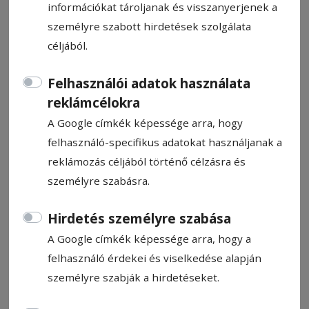
információkat tároljanak és visszanyerjenek a
személyre szabott hirdetések szolgálata
céljából.
Felhasználói adatok használata
Osztályvezető
reklámcélokra
A Google címkék képessége arra, hogy
Álláshirdetés
felhasználó-specifikus adatokat használjanak a
2024. július 22., 9:24
Becsült olvasási idő: 2 perc
reklámozás céljából történő célzásra és
személyre szabásra.
Állítsa be, hogy a Google-
Hirdetés személyre szabása
találatokban a Hargita Népe elöl
A Google címkék képessége arra, hogy a
legyen!
felhasználó érdekei és viselkedése alapján
személyre szabják a hirdetéseket.
HARGITA MEGYE TANÁCSA