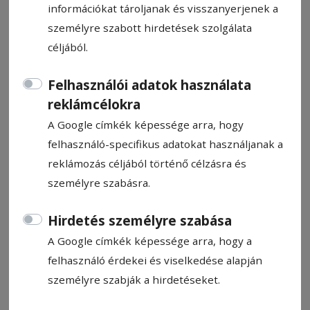
információkat tároljanak és visszanyerjenek a
személyre szabott hirdetések szolgálata
céljából.
Felhasználói adatok használata
Beszerzési osztályvezető
reklámcélokra
A Google címkék képessége arra, hogy
Álláshirdetés
felhasználó-specifikus adatokat használjanak a
2024. november 26., 9:49
reklámozás céljából történő célzásra és
személyre szabásra.
Állítsa be, hogy a Google-
Hirdetés személyre szabása
találatokban a Hargita Népe elöl
legyen!
A Google címkék képessége arra, hogy a
felhasználó érdekei és viselkedése alapján
személyre szabják a hirdetéseket.
A stabil hátterű Harvíz Rt. Csíkszeredában
hosszú távra Beszerzési osztályvezetőy