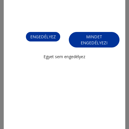
2026. augusztus 4., 10:46
Álláshirdetés a Riehen Egyesületnél
ENGEDÉLYEZ
MINDET
ENGEDÉLYEZI
Egyet sem engedélyez
2026. július 28., 13:30
Mindszenten is elkezdték a
hálózatfejlesztést
2026. július 28., 12:15
Főmérnök