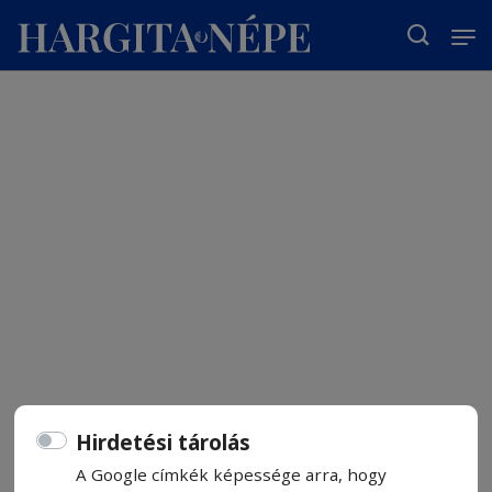
T
Hirdetési tárolás
A Google címkék képessége arra, hogy