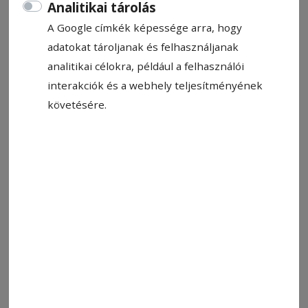
Analitikai tárolás
alkalmaz.
A Google címkék képessége arra, hogy
Alapvető elvárások:
adatokat tároljanak és felhasználjanak
analitikai célokra, például a felhasználói
interakciók és a webhely teljesítményének
Végzettség:
követésére.
műszaki végzettség;
B kategóriás hajtási jogosítvány.
Tapasztalat
:
legalább 3–5 év releváns tapasztalat
beszerzési, logisztikai vagy hasonló
vezetői pozícióban;
kiváló tárgyalási készségek és
beszállítói kapcsolatok kiépítésében