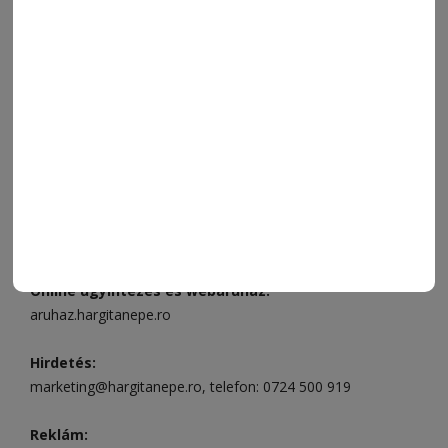
FÓRUM
JÁTÉKSZABÁLYZAT
ELÉRHETŐSÉGEK
Ügyfélszolgálat (apróhirdetések, előfizetések)
Csíkszereda üzlet:
Csíki Mozi épülete
, telefon:
0728 001
496
Csíkszereda szerkesztőség:
Márton Áron utca 21. szám
Székelyudvarhely:
Vár utca 5 szám
, telefon:
0738 823 219
e-mail:
aruhaz@hargitanepe.ro
Online ügyintézés és webáruház:
aruhaz.hargitanepe.ro
Hirdetés:
marketing@hargitanepe.ro
, telefon:
0724 500 919
Reklám: