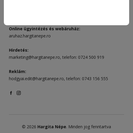
Csíkszereda szerkesztőség:
Márton Áron utca 21. szám
Székelyudvarhely:
Vár utca 5 szám
, telefon:
0738 823 219
e-mail:
aruhaz@hargitanepe.ro
Online ügyintézés és webáruház:
aruhaz.hargitanepe.ro
Hirdetés:
marketing@hargitanepe.ro
, telefon:
0724 500 919
Reklám:
hodgyai.edit@hargitanepe.ro
, telefon:
0743 156 555
© 2026
Hargita Népe
. Minden jog fenntartva