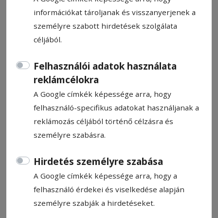
információkat tároljanak és visszanyerjenek a
személyre szabott hirdetések szolgálata
céljából.
Egészségbiztosítás: Rendkívüli
Felhasználói adatok használata
intézkedések
reklámcélokra
A Google címkék képessége arra, hogy
felhasználó-specifikus adatokat használjanak a
HN-információ
reklámozás céljából történő célzásra és
2020. március 24., 12:00
személyre szabásra.
Hirdetés személyre szabása
Állítsa be, hogy a Google-
A Google címkék képessége arra, hogy a
találatokban a Hargita Népe elöl
felhasználó érdekei és viselkedése alapján
legyen!
személyre szabják a hirdetéseket.