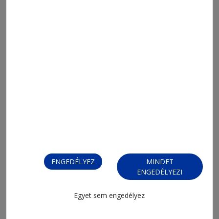
2026. augusztus 9., 12:08
Ínycsiklandó házi szörpök
ENGEDÉLYEZ
MINDET
ENGEDÉLYEZI
Egyet sem engedélyez