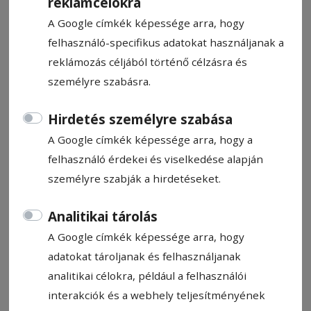
reklámcélokra
A Google címkék képessége arra, hogy
felhasználó-specifikus adatokat használjanak a
reklámozás céljából történő célzásra és
személyre szabásra.
CÍMKE: VAS VÁRMEGYE
Hirdetés személyre szabása
A Google címkék képessége arra, hogy a
Állítsa be, hogy a Google
felhasználó érdekei és viselkedése alapján
találatokban a Hargita Népe elől
személyre szabják a hirdetéseket.
legyen!
Analitikai tárolás
A Google címkék képessége arra, hogy
adatokat tároljanak és felhasználjanak
analitikai célokra, például a felhasználói
interakciók és a webhely teljesítményének