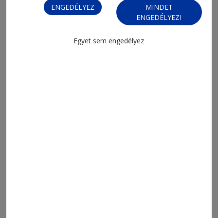
ENGEDÉLYEZ
MINDET
MENÜ
ENGEDÉLYEZI
FRISS
NAPI PARA
Egyet sem engedélyez
ORSZÁG-VILÁG
ÁRUHÁZ
SPORT
ESEMÉNYNAPTÁR
SZÍNES
IMPRESSZUM
VIDEÓ
MÉDIAAJÁNLAT
FÓRUM
JÁTÉKSZABÁLYZAT
ELÉRHETŐSÉGEK
Ügyfélszolgálat (apróhirdetések, előfizetések)
Csíkszereda üzlet:
Csíki Mozi épülete
, telefon:
0728 001 496
Csíkszereda szerkesztőség:
Márton Áron utca 21. szám
Székelyudvarhely:
Vár utca 5 szám
, telefon:
0738 823 219
e-mail:
aruhaz@hargitanepe.ro