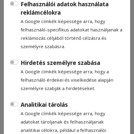
Felhasználói adatok használata
reklámcélokra
A Google címkék képessége arra, hogy
felhasználó-specifikus adatokat használjanak a
reklámozás céljából történő célzásra és
CÍMKE: TEREPMOTOR
személyre szabásra.
Állítsa be, hogy a Google
Hirdetés személyre szabása
találatokban a Hargita Népe elől
A Google címkék képessége arra, hogy a
legyen!
felhasználó érdekei és viselkedése alapján
személyre szabják a hirdetéseket.
Analitikai tárolás
A Google címkék képessége arra, hogy
adatokat tároljanak és felhasználjanak
analitikai célokra, például a felhasználói