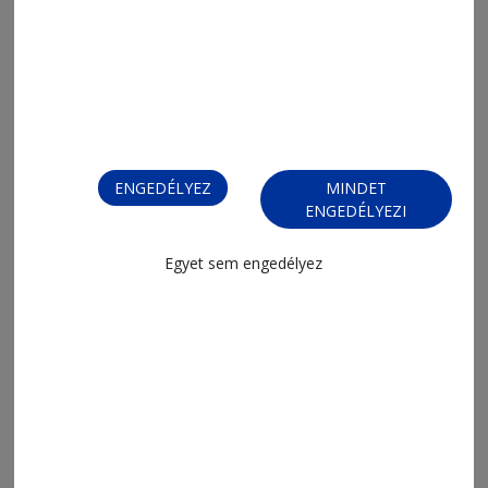
ENGEDÉLYEZ
MINDET
ENGEDÉLYEZI
Egyet sem engedélyez
MENÜ
FRISS
NAPI PARA
ORSZÁG-VILÁG
ÁRUHÁZ
SPORT