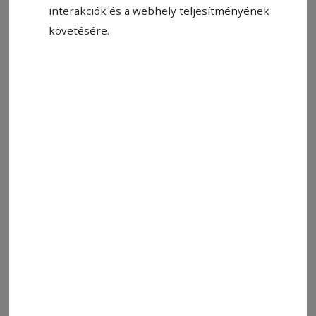
interakciók és a webhely teljesítményének
követésére.
2026. június 3., 11:12
Visszatért az Endurocks Fest
Farönkök, kövek és traktorgumik között zajlott
az Endurocks Fest második kiadása
Székelyvarságon, ahol május utolsó hétvégéjén
közel hetven terepmotoros állt rajthoz a
bobpálya melletti, akadályokkal nehezített
pályán. A szentegyháziak mindent vittek.
2025. október 1., 11:55
Enduropálya épült a bobpálya mellett