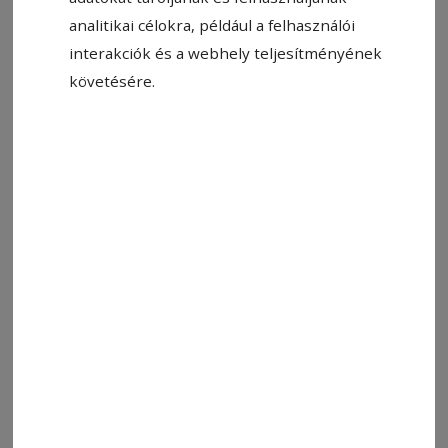
analitikai célokra, például a felhasználói
interakciók és a webhely teljesítményének
követésére.
2019. november 19., 21:29
Szakorvosi rendelések az SZJA
csíkkarcfalvi központjában:
Gyógyítás, edzési, felépülési lehetőség
egy fedél alatt
2019. október 24., 19:06
Adnak a minőségre: Neves szakember