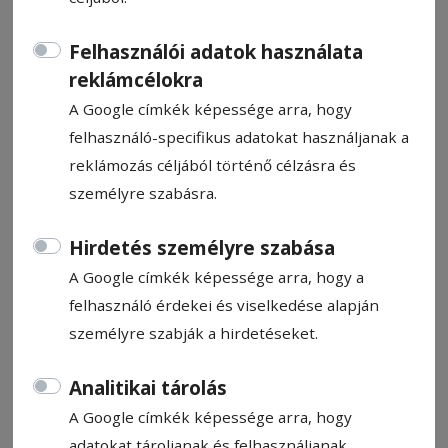
Felhasználói adatok használata
reklámcélokra
A Google címkék képessége arra, hogy
CÍMKE: SZJA
felhasználó-specifikus adatokat használjanak a
reklámozás céljából történő célzásra és
személyre szabásra.
Állítsa be, hogy a Google
találatokban a Hargita Népe elől
Hirdetés személyre szabása
legyen!
A Google címkék képessége arra, hogy a
felhasználó érdekei és viselkedése alapján
személyre szabják a hirdetéseket.
Analitikai tárolás
A Google címkék képessége arra, hogy
adatokat tároljanak és felhasználjanak