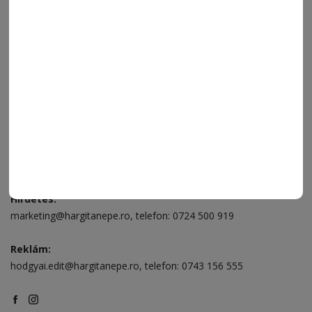
ELÉRHETŐSÉGEK
Ügyfélszolgálat (apróhirdetések, előfizetések)
Csíkszereda üzlet:
Csíki Mozi épülete
, telefon:
0728 001 496
Csíkszereda szerkesztőség:
Márton Áron utca 21. szám
Székelyudvarhely:
Vár utca 5 szám
, telefon:
0738 823 219
e-mail:
aruhaz@hargitanepe.ro
Online ügyintézés és webáruház:
aruhaz.hargitanepe.ro
Hirdetés:
marketing@hargitanepe.ro
, telefon:
0724 500 919
Reklám:
hodgyai.edit@hargitanepe.ro
, telefon:
0743 156 555