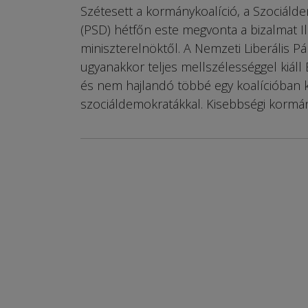
Szétesett a kormánykoalíció, a Szociáld
(PSD) hétfőn este megvonta a bizalmat Il
miniszterelnöktől. A Nemzeti Liberális Pá
ugyanakkor teljes mellszélességgel kiáll 
és nem hajlandó többé egy koalícióban 
szociáldemokratákkal. Kisebbségi kormán