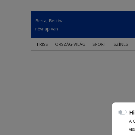
Berta, Bettina
névnap van
FRISS
ORSZÁG-VILÁG
SPORT
SZÍNES
Hi
A 
vis