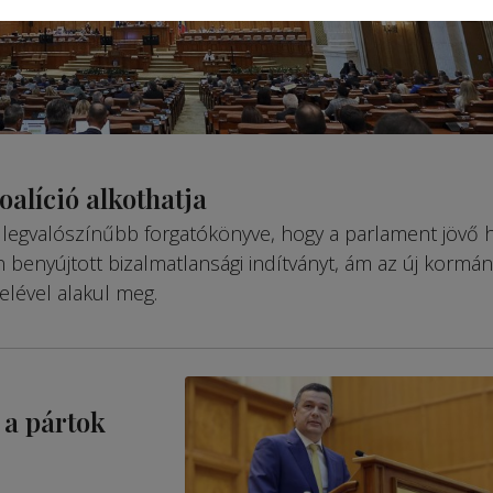
oalíció alkothatja
ság legvalószínűbb forgatókönyve, hogy a parlament jövő 
benyújtott bizalmatlansági indítványt, ám az új kormán
telével alakul meg.
 a pártok