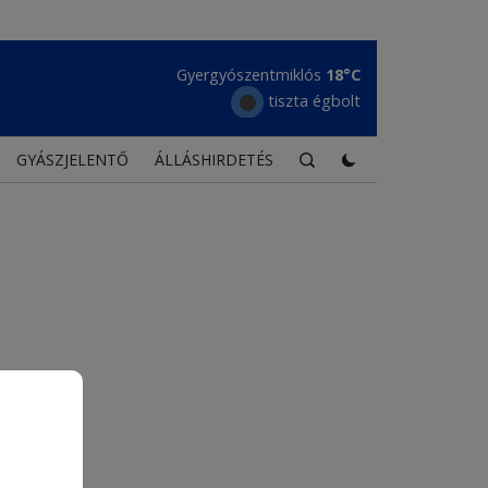
Gyergyószentmiklós
18°C
tiszta égbolt
GYÁSZJELENTŐ
ÁLLÁSHIRDETÉS