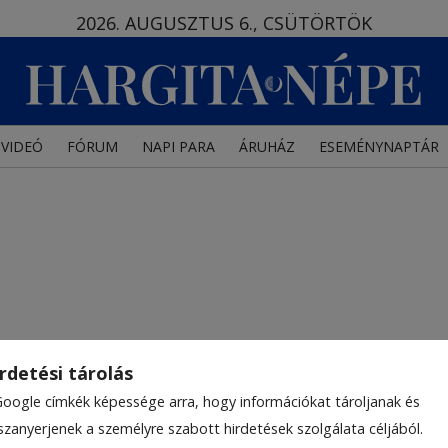
2026. AUGUSZTUS 6., CSÜTÖRTÖK
VIDEÓ
FÓRUM
NAPI PARA
ÁRUHÁZ
ESEMÉNYNAPTÁR
rdetési tárolás
Google címkék képessége arra, hogy információkat tároljanak és
szanyerjenek a személyre szabott hirdetések szolgálata céljából.