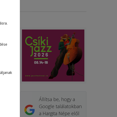
ásra.
edése
áljanak
Állítsa be, hogy a
Google találatokban
a Hargita Népe elől