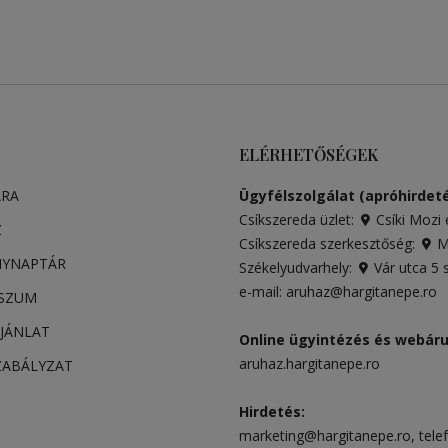
ELÉRHETŐSÉGEK
ARA
Ügyfélszolgálat (apróhirdeté
Csíkszereda üzlet:
Csíki Mozi 
Z
Csíkszereda szerkesztőség:
Má
NYNAPTÁR
Székelyudvarhely:
Vár utca 5
e-mail:
aruhaz@hargitanepe.ro
SSZUM
JÁNLAT
Online ügyintézés és webár
aruhaz.hargitanepe.ro
ZABÁLYZAT
Hirdetés:
marketing@hargitanepe.ro
, tele