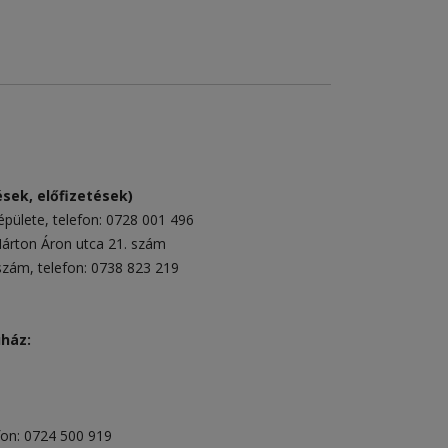
sek, előfizetések)
épülete
, telefon:
0728 001 496
rton Áron utca 21. szám
 szám
, telefon:
0738 823 219
uház:
fon:
0724 500 919