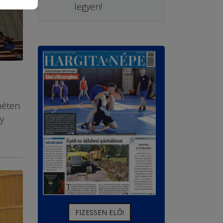
legyen!
héten
y
FIZESSEN ELŐ!