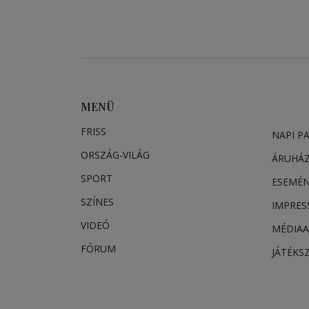
MENÜ
FRISS
NAPI P
ORSZÁG-VILÁG
ÁRUHÁ
SPORT
ESEMÉ
SZÍNES
IMPRE
VIDEÓ
MÉDIAA
FÓRUM
JÁTÉKS