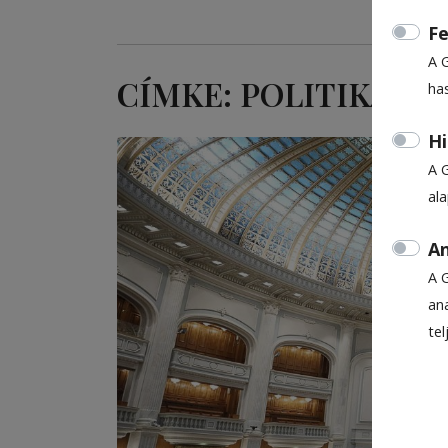
Fe
A 
CÍMKE: POLITIKAI V
ha
Hi
A 
al
An
A 
ana
te