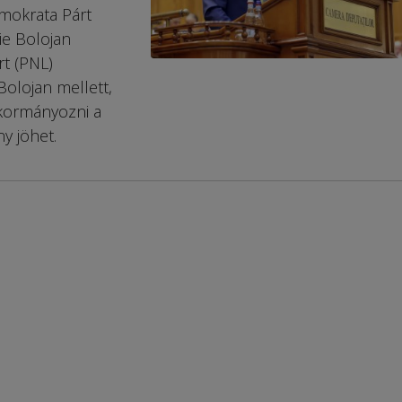
emokrata Párt
ie Bolojan
rt (PNL)
Bolojan mellett,
kormányozni a
y jöhet.