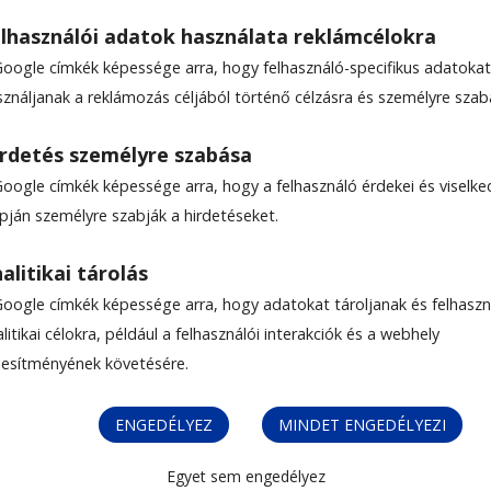
lhasználói adatok használata reklámcélokra
Google címkék képessége arra, hogy felhasználó-specifikus adatokat
ÁLSÁG
sználjanak a reklámozás céljából történő célzásra és személyre szab
rdetés személyre szabása
Google címkék képessége arra, hogy a felhasználó érdekei és viselk
apján személyre szabják a hirdetéseket.
alitikai tárolás
Google címkék képessége arra, hogy adatokat tároljanak és felhaszn
litikai célokra, például a felhasználói interakciók és a webhely
ljesítményének követésére.
ENGEDÉLYEZ
MINDET ENGEDÉLYEZI
Egyet sem engedélyez