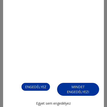
FIZESSEN ELŐ!
ENGEDÉLYEZ
MINDET
ENGEDÉLYEZI
Egyet sem engedélyez