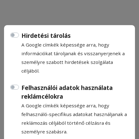
Hirdetési tárolás
CÍMKE: MŰVELŐDÉSI HÁZ
A Google címkék képessége arra, hogy
információkat tároljanak és visszanyerjenek a
személyre szabott hirdetések szolgálata
Állítsa be, hogy a Google
céljából.
találatokban a Hargita Népe elől
legyen!
Felhasználói adatok használata
reklámcélokra
A Google címkék képessége arra, hogy
felhasználó-specifikus adatokat használjanak a
reklámozás céljából történő célzásra és
személyre szabásra.