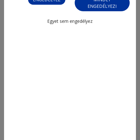
ENGEDÉLYEZI
Egyet sem engedélyez
FIZESSEN ELŐ!