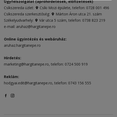
Ügyfélszolgálat (apróhirdetések, előfizetések)
Csíkszereda üzlet:
Csíki Mozi épülete
, telefon:
0728 001 496
Csíkszereda szerkesztőség:
Márton Áron utca 21. szám
Székelyudvarhely:
Vár utca 5 szám
, telefon:
0738 823 219
e-mail:
aruhaz@hargitanepe.ro
Online ügyintézés és webáruház:
aruhaz.hargitanepe.ro
Hirdetés:
marketing@hargitanepe.ro
, telefon:
0724 500 919
Reklám:
hodgyai.edit@hargitanepe.ro
, telefon:
0743 156 555