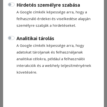
Hirdetés személyre szabása
A Google címkék képessége arra, hogy a
felhasználó érdekei és viselkedése alapján
személyre szabják a hirdetéseket.
2025. december 20., 12:16
Analitikai tárolás
Tűzoltókat és világbajnok sportolókat
A Google címkék képessége arra, hogy
díjaztak Hargita Megye Tanácsa
adatokat tároljanak és felhasználjanak
évzáró ülésén
analitikai célokra, például a felhasználói
Hargita Megye Tanácsának Emlékérmét és a
interakciók és a webhely teljesítményének
Márton Áron-emlékérmet a testület utolsó
követésére.
soros havi tanácsülésén adták át, amelyet
december 19-én, pénteken tartottak
Csíkszeredában, az Apáczai Csere János
Pedagógusok Házában. Az ülésen a megyei
tanácsosok többek között a költségvetés év végi