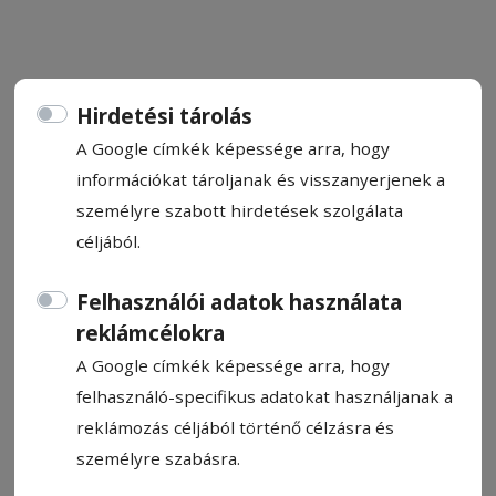
Hirdetési tárolás
CÍMKE: LOK
A Google címkék képessége arra, hogy
információkat tároljanak és visszanyerjenek a
személyre szabott hirdetések szolgálata
Állítsa be, hogy a Google
céljából.
találatokban a Hargita Népe elől
legyen!
Felhasználói adatok használata
reklámcélokra
A Google címkék képessége arra, hogy
felhasználó-specifikus adatokat használjanak a
VIDEÓ
reklámozás céljából történő célzásra és
személyre szabásra.