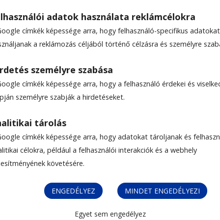
lhasználói adatok használata reklámcélokra
Google címkék képessége arra, hogy felhasználó-specifikus adatokat
LOVASTERÁPIÁS KÖZPONT
sználjanak a reklámozás céljából történő célzásra és személyre szab
rdetés személyre szabása
Google címkék képessége arra, hogy a felhasználó érdekei és viselk
apján személyre szabják a hirdetéseket.
alitikai tárolás
Google címkék képessége arra, hogy adatokat tároljanak és felhaszn
litikai célokra, például a felhasználói interakciók és a webhely
ljesítményének követésére.
ENGEDÉLYEZ
MINDET ENGEDÉLYEZI
Egyet sem engedélyez