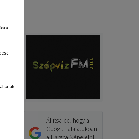
ásra.
edése
áljanak
Állítsa be, hogy a
Google találatokban
a Hargita Népe elől