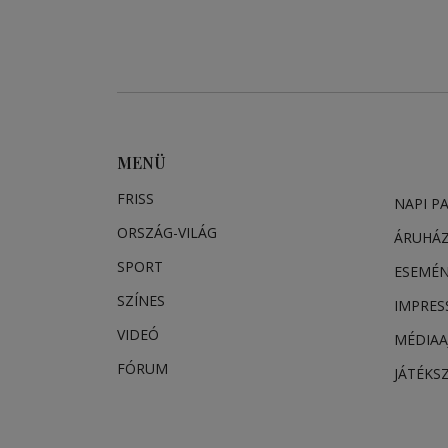
MENÜ
FRISS
NAPI P
ORSZÁG-VILÁG
ÁRUHÁ
SPORT
ESEMÉ
SZÍNES
IMPRE
VIDEÓ
MÉDIAA
FÓRUM
JÁTÉKS