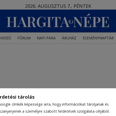
2026. AUGUSZTUS 7., PÉNTEK
VIDEÓ
FÓRUM
NAPI PARA
ÁRUHÁZ
ESEMÉNYNAPTÁR
rdetési tárolás
Google címkék képessége arra, hogy információkat tároljanak és
szanyerjenek a személyre szabott hirdetések szolgálata céljából.