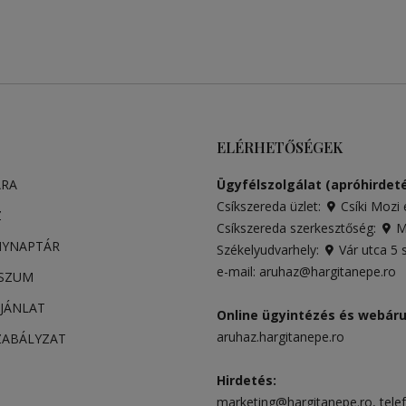
ELÉRHETŐSÉGEK
ARA
Ügyfélszolgálat (apróhirdeté
Csíkszereda üzlet:
Csíki Mozi 
Z
Csíkszereda szerkesztőség:
Má
NYNAPTÁR
Székelyudvarhely:
Vár utca 5
e-mail:
aruhaz@hargitanepe.ro
SSZUM
JÁNLAT
Online ügyintézés és webár
aruhaz.hargitanepe.ro
ZABÁLYZAT
Hirdetés:
marketing@hargitanepe.ro
, tele