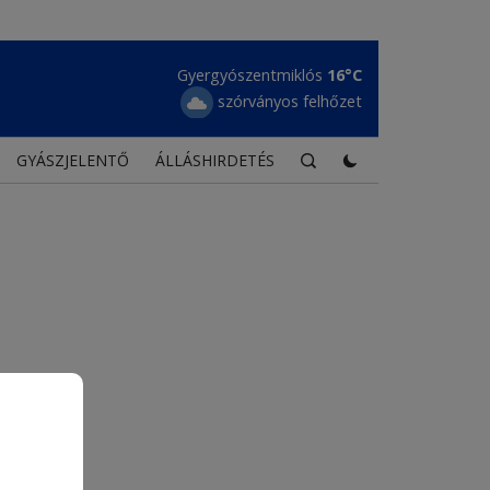
Gyergyószentmiklós
Maroshévíz
16°C
17°C
szórványos felhőzet
tiszta égbolt
GYÁSZJELENTŐ
ÁLLÁSHIRDETÉS