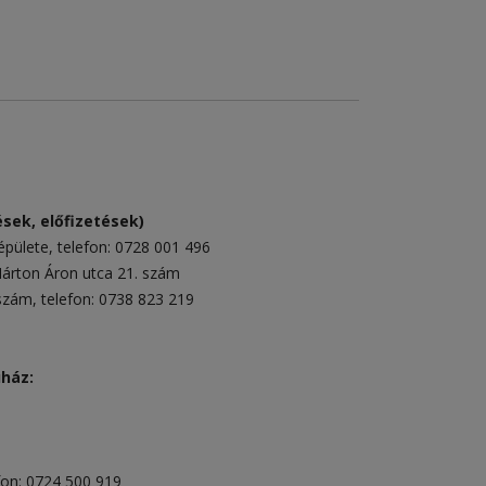
sek, előfizetések)
épülete
, telefon:
0728 001 496
rton Áron utca 21. szám
 szám
, telefon:
0738 823 219
uház:
fon:
0724 500 919