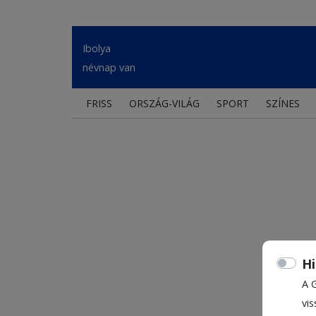
Ibolya
névnap van
FRISS
ORSZÁG-VILÁG
SPORT
SZÍNES
Hi
A 
vis