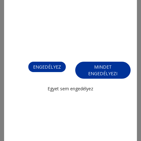
ENGEDÉLYEZ
MINDET
ENGEDÉLYEZI
FIZESSEN ELŐ!
Egyet sem engedélyez