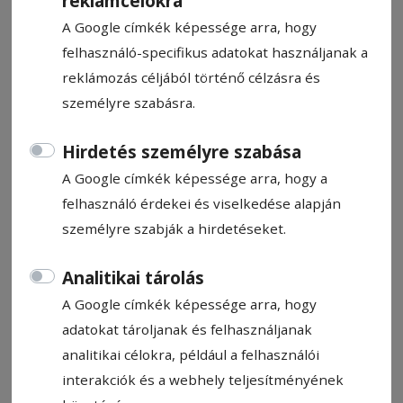
reklámcélokra
A Google címkék képessége arra, hogy
felhasználó-specifikus adatokat használjanak a
reklámozás céljából történő célzásra és
személyre szabásra.
CÍMKE: BUJDOSÓ IMRE
Hirdetés személyre szabása
A Google címkék képessége arra, hogy a
Állítsa be, hogy a Google
felhasználó érdekei és viselkedése alapján
találatokban a Hargita Népe elől
személyre szabják a hirdetéseket.
legyen!
Analitikai tárolás
A Google címkék képessége arra, hogy
adatokat tároljanak és felhasználjanak
analitikai célokra, például a felhasználói
interakciók és a webhely teljesítményének