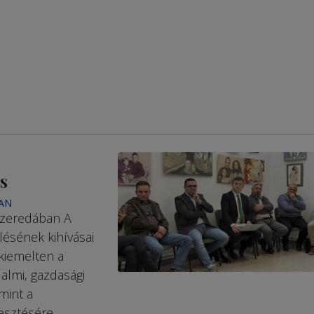
s
AN
szeredában A
lésének kihívásai
kiemelten a
almi, gazdasági
amint a
lesztésére