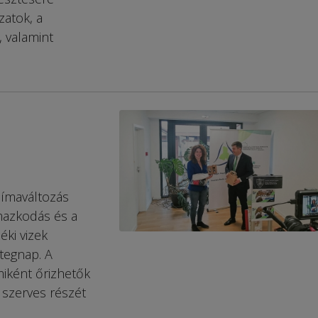
zatok, a
, valamint
klímaváltozás
lmazkodás és a
éki vizek
 tegnap. A
miként őrizhetők
szerves részét