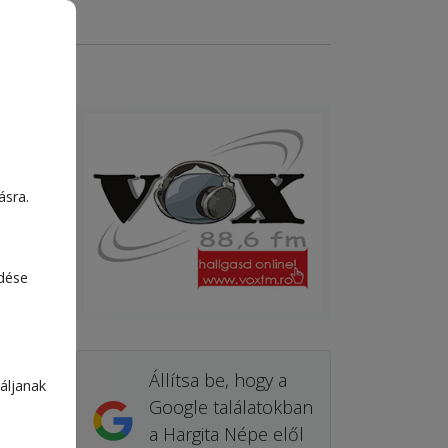
ásra.
edése
Állítsa be, hogy a
áljanak
Google találatokban
a Hargita Népe elől