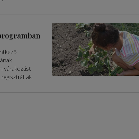
 programban
entkező
sának
en várakozást
regisztráltak.