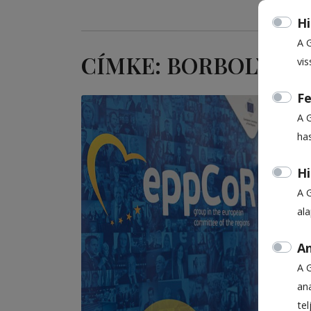
Hi
A 
CÍMKE: BORBOLY CS
vis
Fe
A 
ha
Hi
A 
al
An
A 
ana
te