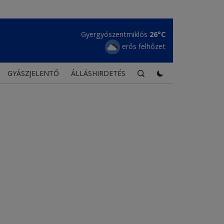
Gyergyószentmiklós
26°C
erős felhőzet
GYÁSZJELENTŐ
ÁLLÁSHIRDETÉS