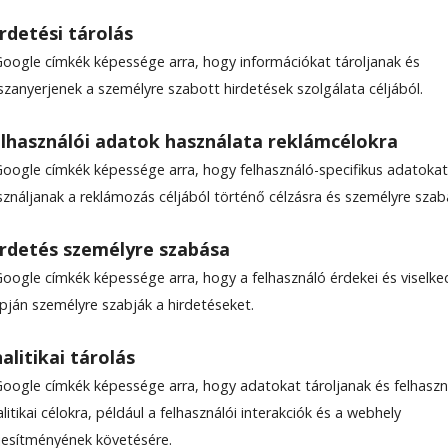
rdetési tárolás
Google címkék képessége arra, hogy információkat tároljanak és
ABA
szanyerjenek a személyre szabott hirdetések szolgálata céljából.
lhasználói adatok használata reklámcélokra
Google címkék képessége arra, hogy felhasználó-specifikus adatokat
sználjanak a reklámozás céljából történő célzásra és személyre szab
rdetés személyre szabása
Google címkék képessége arra, hogy a felhasználó érdekei és viselk
apján személyre szabják a hirdetéseket.
alitikai tárolás
Google címkék képessége arra, hogy adatokat tároljanak és felhaszn
litikai célokra, például a felhasználói interakciók és a webhely
ljesítményének követésére.