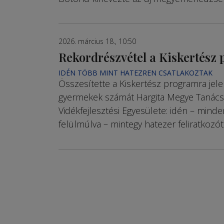
2026. március 18., 10:50
Rekordrészvétel a Kiskertész
IDÉN TÖBB MINT HATEZREN CSATLAKOZTAK
Összesítette a Kiskertész programra jel
gyermekek számát Hargita Megye Tanác
Vidékfejlesztési Egyesülete: idén – mind
felülmúlva – mintegy hatezer feliratkozót 