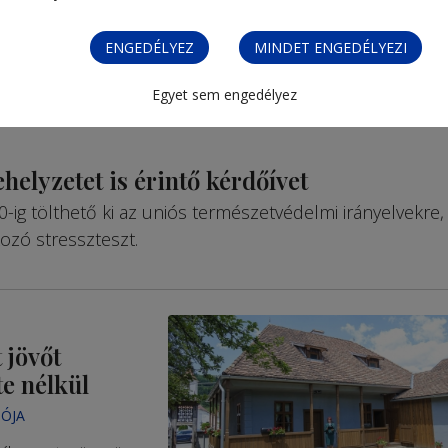
ENGEDÉLYEZ
MINDET ENGEDÉLYEZI
Egyet sem engedélyez
helyzetet is érintő kérdőívet
0-ig tölthető ki az uniós természetvédelmi irányelvekre,
ozó stresszteszt.
 jövőt
te nélkül
ÓJA