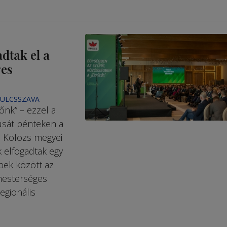
dtak el a
ges
KULCSSZAVA
nk” – ezzel a
usát pénteken a
 Kolozs megyei
 elfogadtak egy
bek között az
mesterséges
egionális