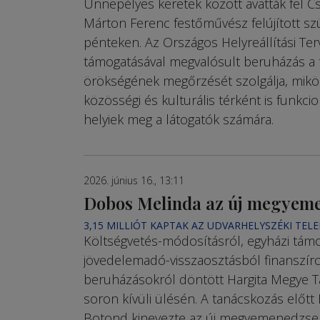
Ünnepélyes keretek között avatták fel C
Márton Ferenc festőművész felújított szü
pénteken. Az Országos Helyreállítási Ter
támogatásával megvalósult beruházás a t
örökségének megőrzését szolgálja, mikö
közösségi és kulturális térként is funkci
helyiek meg a látogatók számára.
2026. június 16., 13:11
Dobos Melinda az új megyem
3,15 MILLIÓT KAPTAK AZ UDVARHELYSZÉKI TEL
Költségvetés-módosításról, egyházi támo
jövedelemadó-visszaosztásból finanszíro
beruházásokról döntött Hargita Megye T
soron kívüli ülésén. A tanácskozás előtt
Botond kinevezte az új megyemenedzser