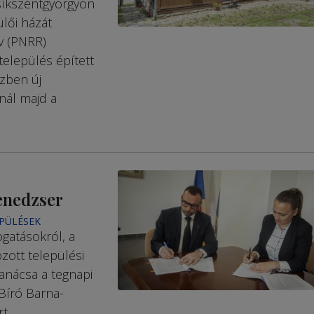
síkszentgyörgyön
lői házát
v (PNRR)
elepülés épített
zben új
onál majd a
enedzser
EPÜLÉSEK
gatásokról, a
zott települési
anácsa a tegnapi
 Bíró Barna-
t.