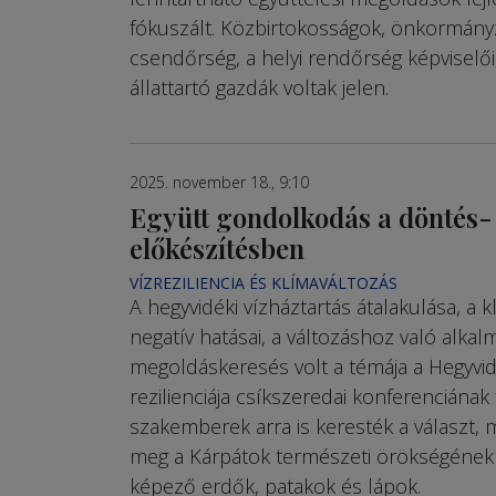
fókuszált. Közbirtokosságok, önkormány
csendőrség, a helyi rendőrség képviselői
állattartó gazdák voltak jelen.
2025. november 18., 9:10
Együtt gondolkodás a döntés-
előkészítésben
VÍZREZILIENCIA ÉS KLÍMAVÁLTOZÁS
A hegyvidéki vízháztartás átalakulása, a 
negatív hatásai, a változáshoz való alka
megoldáskeresés volt a témája a Hegyvid
rezilienciája csíkszeredai konferenciának
szakemberek arra is keresték a választ, 
meg a Kárpátok természeti örökségének 
képező erdők, patakok és lápok.