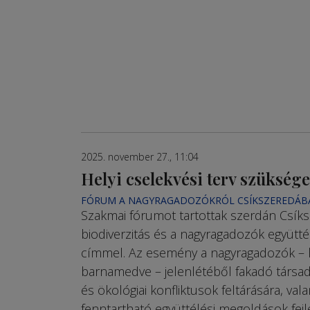
2025. november 27., 11:04
Helyi cselekvési terv szüksége
FÓRUM A NAGYRAGADOZÓKRÓL CSÍKSZEREDÁB
Szakmai fórumot tartottak szerdán Csík
biodiverzitás és a nagyragadozók együtté
címmel. Az esemény a nagyragadozók – 
barnamedve – jelenlétéből fakadó társad
és ökológiai konfliktusok feltárására, val
fenntartható együttélési megoldások fej