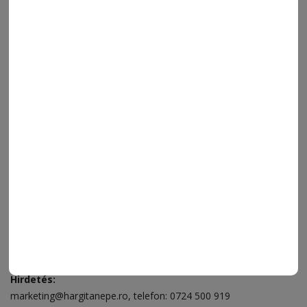
SZÍNES
IMPRESSZUM
VIDEÓ
MÉDIAAJÁNLAT
FÓRUM
JÁTÉKSZABÁLYZAT
ELÉRHETŐSÉGEK
Ügyfélszolgálat (apróhirdetések, előfizetések)
Csíkszereda üzlet:
Csíki Mozi épülete
, telefon:
0728 001 496
Csíkszereda szerkesztőség:
Márton Áron utca 21. szám
Székelyudvarhely:
Vár utca 5 szám
, telefon:
0738 823 219
e-mail:
aruhaz@hargitanepe.ro
Online ügyintézés és webáruház:
aruhaz.hargitanepe.ro
Hirdetés:
marketing@hargitanepe.ro
, telefon:
0724 500 919