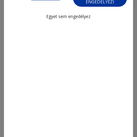
ENGEDÉLYEZI
Egyet sem engedélyez
MENÜ
FRISS
NAPI PARA
ORSZÁG-VILÁG
ÁRUHÁZ
SPORT
ESEMÉNYNAPTÁR