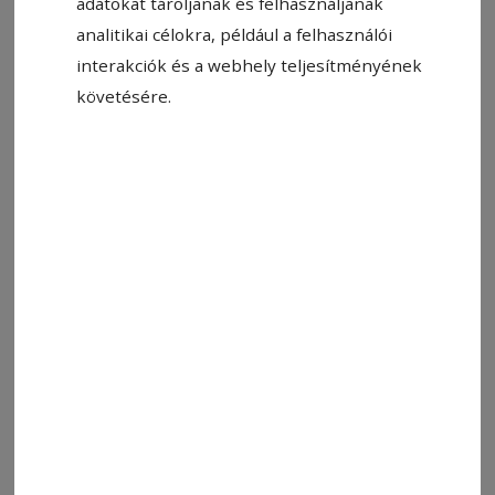
adatokat tároljanak és felhasználjanak
analitikai célokra, például a felhasználói
interakciók és a webhely teljesítményének
követésére.
2025. november 11., 12:55
105 csapat nevezett be a Bölcs Diákok
vetélkedőre
Összesen 105 középiskolás csapat nevezett be
12 megyéből és 44 különböző tanintézetből a
Communitas Alapítvány, a Kolozsvári
Református Kollégium és a Babeș–Bolyai
Tudományegyetem által szervezett Bölcs Diákok
országos szintű vetélkedőre – adták hírül a
szervezők.