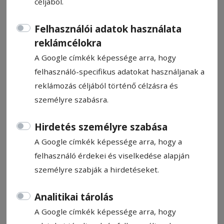
céljából.
Felhasználói adatok használata
reklámcélokra
A Google címkék képessége arra, hogy
CÍMKE: BÖLCS DIÁKOK
felhasználó-specifikus adatokat használjanak a
reklámozás céljából történő célzásra és
személyre szabásra.
Állítsa be, hogy a Google
találatokban a Hargita Népe elől
Hirdetés személyre szabása
legyen!
A Google címkék képessége arra, hogy a
felhasználó érdekei és viselkedése alapján
személyre szabják a hirdetéseket.
Analitikai tárolás
A Google címkék képessége arra, hogy