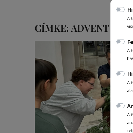
Hi
A 
CÍMKE: ADVENT
vis
Fe
A 
ha
Hi
A 
al
An
A 
ana
te