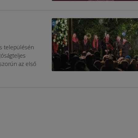
s településén
tóságteljes
szorún az első