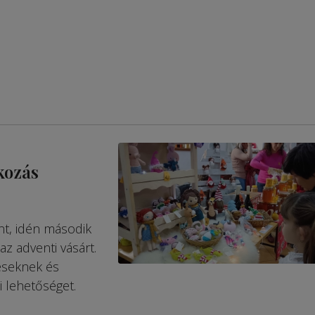
kozás
ént, idén második
z adventi vásárt.
veseknek és
 lehetőséget.