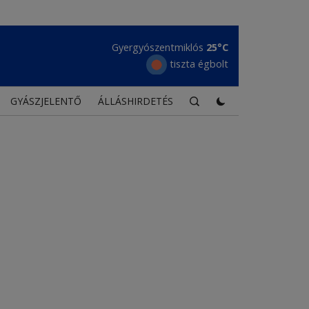
Gyergyószentmiklós
25°C
tiszta égbolt
GYÁSZJELENTŐ
ÁLLÁSHIRDETÉS