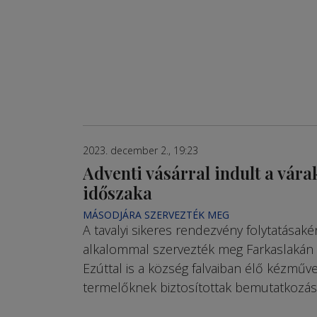
2023. december 2., 19:23
Adventi vásárral indult a vára
időszaka
MÁSODJÁRA SZERVEZTÉK MEG
A tavalyi sikeres rendezvény folytatásak
alkalommal szervezték meg Farkaslakán a
Ezúttal is a község falvaiban élő kézmű
termelőknek biztosítottak bemutatkozási