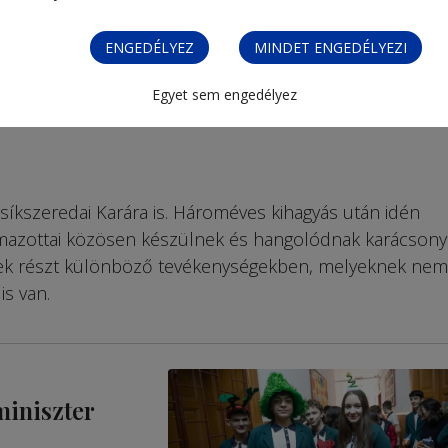
ENGEDÉLYEZ
MINDET ENGEDÉLYEZI
Egyet sem engedélyez
síkszeredai Karára is. Hároméves kihagyás után idén
lmazottai közösen készülnek és hangolódnak karácsony
ek részt különböző tevékenységekben, melyeknek nem
s van.
miniszter