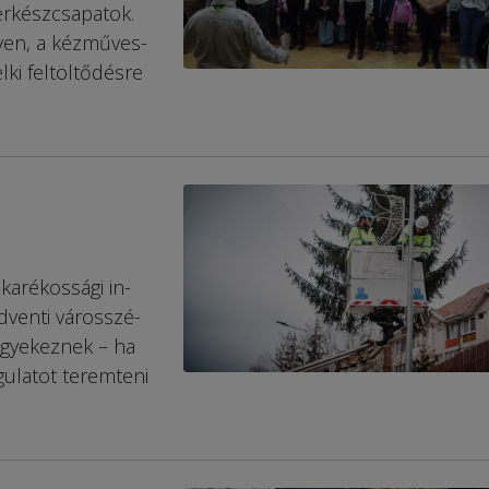
erkészcsapatok.
yen, a kézműves-
elki feltöltődésre
karékossági in­
enti vá­ros­szé­
 igyekeznek – ha
gulatot teremteni