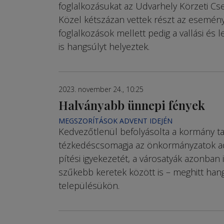
foglalkozásukat az Udvarhely Körzeti Cs
Közel kétszázan vettek részt az esemén
foglalkozások mellett pedig a vallási és l
is hangsúlyt helyeztek.
2023. november 24., 10:25
Halványabb ünnepi fények
MEGSZORÍTÁSOK ADVENT IDEJÉN
Kedvezőtlenül befolyásolta a kormány ta
téz­kedéscsomagja az önkormányzatok adv
pí­té­si igyekezetét, a városatyák azonban
szűkebb keretek között is – meghitt han
településükön.