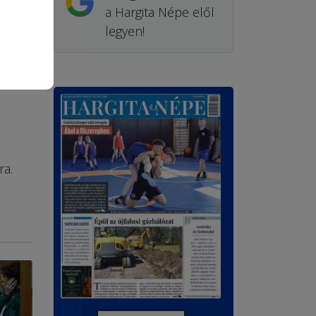
a Hargita Népe elől
legyen!
ra.