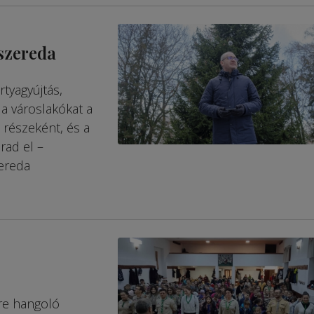
szereda
rtyagyújtás,
 a városlakókat a
részeként, és a
ad el –
zereda
re hangoló