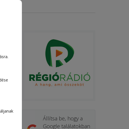
ásra.
edése
áljanak
Állítsa be, hogy a
Google találatokban