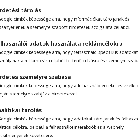
rdetési tárolás
Google címkék képessége arra, hogy információkat tároljanak és
szanyerjenek a személyre szabott hirdetések szolgálata céljából.
lhasználói adatok használata reklámcélokra
Google címkék képessége arra, hogy felhasználó-specifikus adatokat
sználjanak a reklámozás céljából történő célzásra és személyre szab
rdetés személyre szabása
Google címkék képessége arra, hogy a felhasználó érdekei és viselk
apján személyre szabják a hirdetéseket.
alitikai tárolás
Google címkék képessége arra, hogy adatokat tároljanak és felhaszn
litikai célokra, például a felhasználói interakciók és a webhely
ljesítményének követésére.