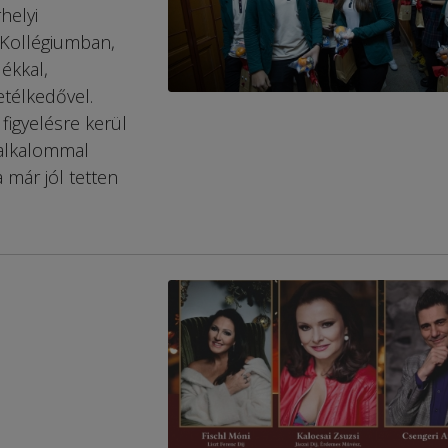
helyi
 Kollégiumban,
dékkal,
etélkedővel.
figyelésre kerül
 alkalommal
már jól tetten