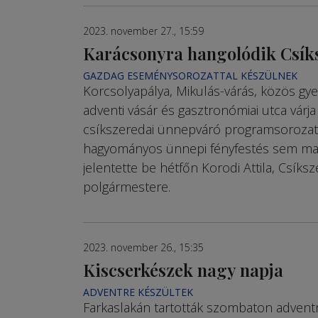
2023. november 27., 15:59
Karácsonyra hangolódik Csík
GAZDAG ESEMÉNYSOROZATTAL KÉSZÜLNEK
Korcsolyapálya, Mikulás-várás, közös gye
adventi vásár és gasztronómiai utca várja
csíkszeredai ünnepváró programsorozat 
hagyományos ünnepi fényfestés sem mar
jelentette be hétfőn Korodi Attila, Csíks
polgármestere.
2023. november 26., 15:35
Kiscserkészek nagy napja
ADVENTRE KÉSZÜLTEK
Farkaslakán tartották szombaton advent