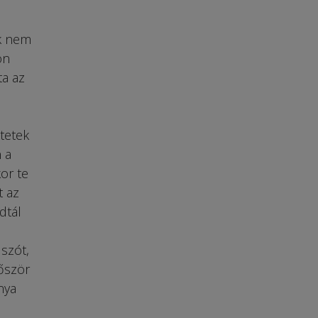
ek nem
ön
ta az
n
tetek
 a
kor te
t az
dtál
 szót,
őször
nya