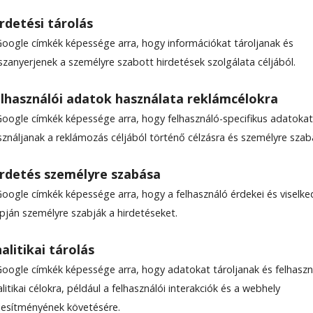
rdetési tárolás
Google címkék képessége arra, hogy információkat tároljanak és
szanyerjenek a személyre szabott hirdetések szolgálata céljából.
 Hargitát…
lhasználói adatok használata reklámcélokra
Google címkék képessége arra, hogy felhasználó-specifikus adatokat
sználjanak a reklámozás céljából történő célzásra és személyre szab
rdetés személyre szabása
Google címkék képessége arra, hogy a felhasználó érdekei és viselk
apján személyre szabják a hirdetéseket.
le-találatokban a Hargita Népe elöl legyen!
alitikai tárolás
apó András mögött, először azt sem tudta, hogy sírjo
Google címkék képessége arra, hogy adatokat tároljanak és felhaszn
ban forrt a düh benne, ahogy magára maradt, ahogy a la
litikai célokra, például a felhasználói interakciók és a webhely
lassan felengedett a testében lévő feszültség. Hát ez is
ljesítményének követésére.