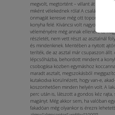
megvolt, megtörtént – villant át rajta. –
miként vélekednek róla! A családjáról. Va
önmagát keresve még ott toporgott az el
konyha felé. Kíváncsi volt nagyon az ass
véleményére még annak ellenére is, hogy
részletét, nem vett részt az asztalnál f
és mindenkinek. Mentében a nyitott ajtón
teríték, de az asztal már csupaszon állt.
lépcsőházba, behordott mindent a konyhá
csobogása közben egymáshoz koccannak a 
maradt asztalt, megszokásból megigazított
kutakodva körülnézett, hogy van-e, akad-
köszönhetően minden helyén volt. A lak
perc után is, látszott a gondos kéz rajta
magányt. Még akkor sem, ha valóban egy
fakadóan még olyankor is érezni lehetett
align="aligncenter" width="1000"]