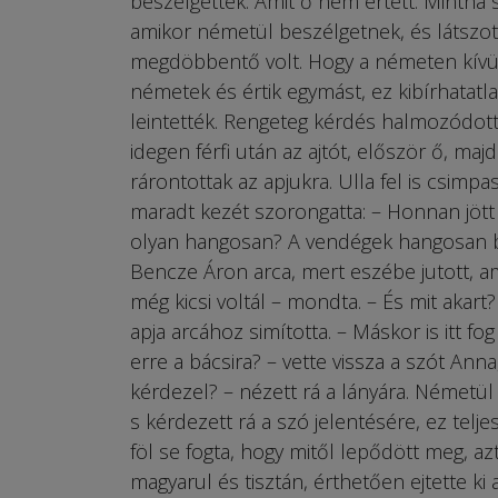
beszélgettek. Amit ő nem értett. Mintha
amikor németül beszélgetnek, és látszot
megdöbbentő volt. Hogy a németen kívül
németek és értik egymást, ez kibírhatatl
leintették. Rengeteg kérdés halmozódott 
idegen férfi után az ajtót, először ő, maj
rárontottak az apjukra. Ulla fel is csimp
maradt kezét szorongatta: – Honnan jött 
olyan hangosan? A vendégek hangosan be
Bencze Áron arca, mert eszébe jutott, ami
még kicsi voltál – mondta. – És mit akart? 
apja arcához simította. – Máskor is itt fo
erre a bácsira? – vette vissza a szót Anna
kérdezel? – nézett rá a lányára. Németül 
s kérdezett rá a szó jelentésére, ez te
föl se fogta, hogy mitől lepődött meg, azt
magyarul és tisztán, érthetően ejtette ki