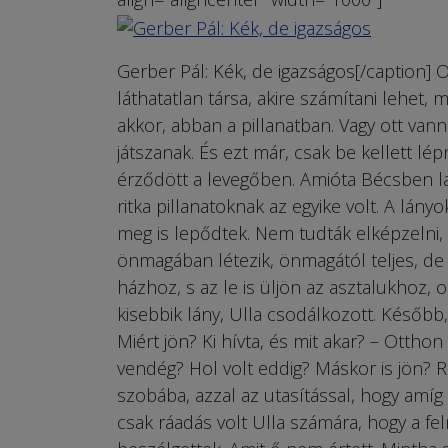
Gerber Pál: Kék, de igazságos[/caption] O
láthatatlan társa, akire számítani lehet, m
akkor, abban a pillanatban. Vagy ott van
játszanak. És ezt már, csak be kellett lé
érződött a levegőben. Amióta Bécsben lak
ritka pillanatoknak az egyike volt. A lán
meg is lepődtek. Nem tudták elképzelni, m
önmagában létezik, önmagától teljes, de
házhoz, s az le is üljön az asztalukhoz, 
kisebbik lány, Ulla csodálkozott. Később,
Miért jön? Ki hívta, és mit akar? – Otthon
vendég? Hol volt eddig? Máskor is jön? Rá
szobába, azzal az utasítással, hogy amí
csak ráadás volt Ulla számára, hogy a fe