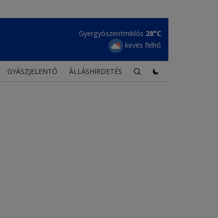
Maroshévíz
29°C
tiszta égbolt
GYÁSZJELENTŐ
ÁLLÁSHIRDETÉS