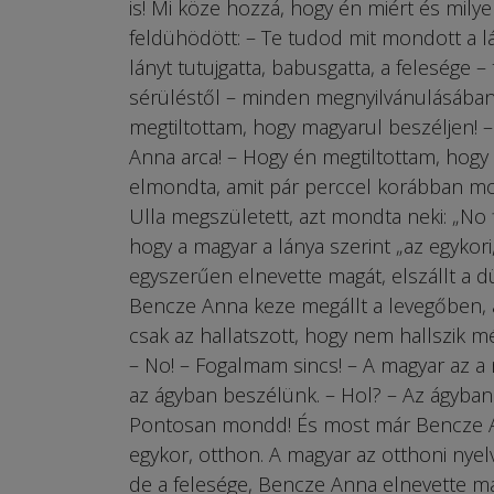
is! Mi köze hozzá, hogy én miért és mil
feldühödött: – Te tudod mit mondott a l
lányt tutujgatta, babusgatta, a felesége 
sérüléstől – minden megnyilvánulásában
megtiltottam, hogy magyarul beszéljen!
Anna arca! – Hogy én megtiltottam, hog
elmondta, amit pár perccel korábban mond
Ulla megszületett, azt mondta neki: „No 
hogy a magyar a lánya szerint „az egykori
egyszerűen elnevette magát, elszállt a d
Bencze Anna keze megállt a levegőben, 
csak az hallatszott, hogy nem hallszik 
– No! – Fogalmam sincs! – A magyar az a
az ágyban beszélünk. – Hol? – Az ágyba
Pontosan mondd! És most már Bencze Ann
egykor, otthon. A magyar az otthoni nyelv
de a felesége, Bencze Anna elnevette magá