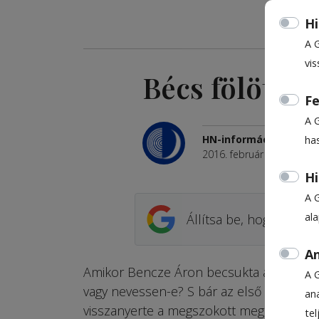
Hi
A 
vis
Bécs fölött a
Fe
A 
HN-információ
ha
2016. február 4., 22:01
Hi
A 
al
Állítsa be, hogy a Goog
An
Amikor Bencze Áron becsukta az ajtót Cs
A 
vagy nevessen-e? S bár az első pillanat
ana
visszanyerte a megszokott meghittségét, 
te