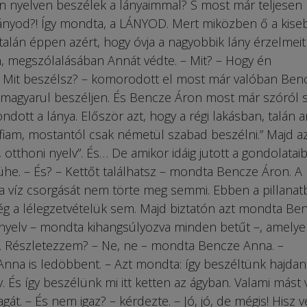
yen nyelven beszélek a lányaimmal? S most már teljesen
ányod?! Így mondta, a LÁNYOD. Mert miközben ő a kise
– talán éppen azért, hogy óvja a nagyobbik lány érzelmeit
, megszólalásában Annát védte. – Mit? – Hogy én
 – Mit beszélsz? – komorodott el most már valóban Ben
y magyarul beszéljen. És Bencze Áron most már szóról 
ott a lánya. Először azt, hogy a régi lakásban, talán 
fiam, mostantól csak németül szabad beszélni.” Majd az
, otthoni nyelv”. És… De amikor idáig jutott a gondolatai
ühe. – És? – Kettőt találhatsz – mondta Bencze Áron. A
a víz csorgását nem törte meg semmi. Ebben a pillanat
még a lélegzetvételük sem. Majd biztatón azt mondta Ben
 nyelv – mondta kihangsúlyozva minden betűt –, amelye
n. Részletezzem? – Ne, ne – mondta Bencze Anna. –
a is ledöbbent. – Azt mondta: így beszéltünk hajdan
. És így beszélünk mi itt ketten az ágyban. Valami mást v
t. – És nem igaz? – kérdezte. – Jó, jó, de mégis! Hisz v