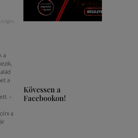
gazságos
k a
ezik,
salád
et a
Kövessen a
tt. –
Facebookon!
olni a
ár