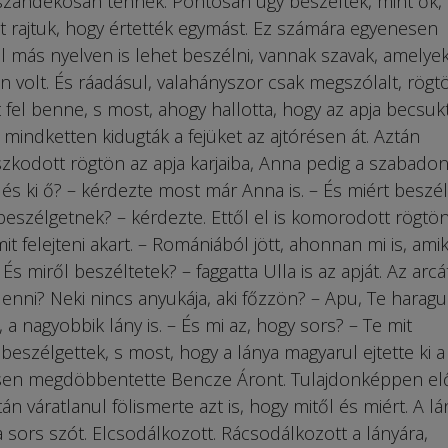
 szándékosan tennék. Pontosan úgy beszéltek, mint ők,
t rajtuk, hogy értették egymást. Ez számára egyenesen
 más nyelven is lehet beszélni, vannak szavak, amely
an volt. És ráadásul, valahányszor csak megszólalt, rögt
fel benne, s most, ahogy hallotta, hogy az apja becsuk
d mindketten kidugták a fejüket az ajtórésen át. Aztán
aszkodott rögtön az apja karjaiba, Anna pedig a szabado
és ki ő? – kérdezte most már Anna is. – És miért beszél
szélgetnek? – kérdezte. Ettől el is komorodott rögtön
t felejteni akart. – Romániából jött, ahonnan mi is, ami
És miről beszéltetek? – faggatta Ulla is az apját. Az arcá
g enni? Neki nincs anyukája, aki főzzön? – Apu, Te haragu
, a nagyobbik lány is. – És mi az, hogy sors? – Te mit
beszélgettek, s most, hogy a lánya magyarul ejtette ki a
ljesen megdöbbentette Bencze Áront. Tulajdonképpen el
án váratlanul fölismerte azt is, hogy mitől és miért. A lá
 a sors szót. Elcsodálkozott. Rácsodálkozott a lányára,