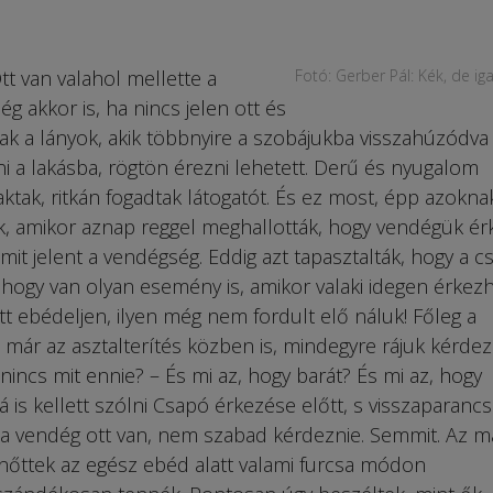
tt van valahol mellette a
Fotó: Gerber Pál: Kék, de i
ég akkor is, ha nincs jelen ott és
nak a lányok, akik többnyire a szobájukba visszahúzódva
pni a lakásba, rögtön érezni lehetett. Derű és nyugalom
tak, ritkán fogadtak látogatót. És ez most, épp azokna
yok, amikor aznap reggel meghallották, hogy vendégük érk
it jelent a vendégség. Eddig azt tapasztalták, hogy a c
 hogy van olyan esemény is, amikor valaki idegen érkezh
ott ebédeljen, ilyen még nem fordult elő náluk! Főleg a
 már az asztalterítés közben is, mindegyre rájuk kérdeze
 nincs mit ennie? – És mi az, hogy barát? És mi az, hogy
 is kellett szólni Csapó érkezése előtt, s visszaparancs
g a vendég ott van, nem szabad kérdeznie. Semmit. Az m
lnőttek az egész ebéd alatt valami furcsa módon