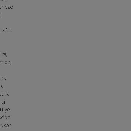
Bencze
i
szólt
 rá,
khoz,
kek
ak
álla
mai
ülye.
sképp
Akkor