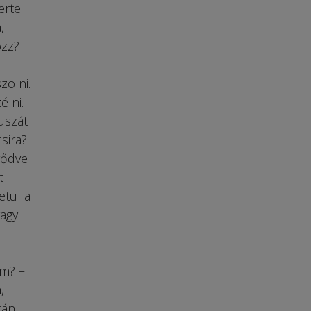
erte
,
ozz? –
zolni.
élni.
uszát
sira?
rődve
t
etül a
vagy
am? –
,
tán,