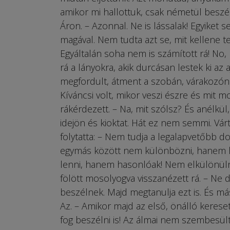
amikor mi hallottuk, csak németül besz
Áron. – Azonnal. Ne is lássalak! Egyiket
magával. Nem tudta azt se, mit kellene te
Egyáltalán soha nem is számított rá! No, 
rá a lányokra, akik durcásan lestek ki az 
megfordult, átment a szobán, várakozón
Kíváncsi volt, mikor veszi észre és mit m
rákérdezett. – Na, mit szólsz? És anélkül,
idejön és kioktat. Hát ez nem semmi. Várta
folytatta: – Nem tudja a legalapvetőbb d
egymás között nem különbözni, hanem 
lenni, hanem hasonlóak! Nem elkülönülni
fölött mosolyogva visszanézett rá. – Ne
beszélnek. Majd megtanulja ezt is. És má
Az. – Amikor majd az első, önálló kerese
fog beszélni is! Az álmai nem szembesülte