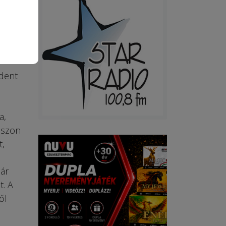
dni,
lt a
ndent
a,
aszon
t,
ár
t. A
ől