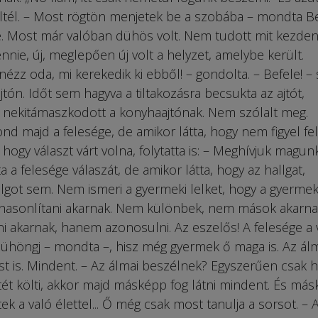
éltél. – Most rögtön menjetek be a szobába – mondta 
 se. Most már valóban dühös volt. Nem tudott mit kezden
nnie, új, meglepően új volt a helyzet, amelybe került.
nézz oda, mi kerekedik ki ebből! – gondolta. – Befele! – 
ajtón. Időt sem hagyva a tiltakozásra becsukta az ajtót,
 nekitámaszkodott a konyhaajtónak. Nem szólalt meg.
ond majd a felesége, de amikor látta, hogy nem figyel fel
 hogy választ várt volna, folytatta is: – Meghívjuk magun
 a felesége válaszát, de amikor látta, hogy az hallgat,
olgot sem. Nem ismeri a gyermeki lelket, hogy a gyerme
hasonlítani akarnak. Nem különbek, nem mások akarn
 akarnak, hanem azonosulni. Az eszelős! A felesége a v
 dühöngj – mondta –, hisz még gyermek ő maga is. Az ál
st is. Mindent. – Az álmai beszélnek? Egyszerűen csak h
tét költi, akkor majd másképp fog látni mindent. És má
k a való élettel... Ő még csak most tanulja a sorsot. – 