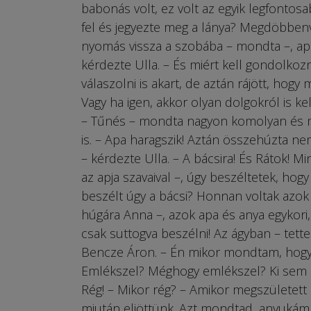
babonás volt, ez volt az egyik legfontos
fel és jegyezte meg a lánya? Megdöbbenve 
nyomás vissza a szobába – mondta –, apa
kérdezte Ulla. – És miért kell gondolko
válaszolni is akart, de aztán rájött, hog
Vagy ha igen, akkor olyan dolgokról is ke
– Tűnés – mondta nagyon komolyan és mo
is. – Apa haragszik! Aztán összehúzta ne
– kérdezte Ulla. – A bácsira! És Rátok! 
az apja szavaival –, úgy beszéltetek, ho
beszélt úgy a bácsi? Honnan voltak azok 
húgára Anna –, azok apa és anya egykori,
csak suttogva beszélni! Az ágyban – tett
Bencze Áron. – Én mikor mondtam, hogy
Emlékszel? Méghogy emlékszel? Ki sem l
Rég! – Mikor rég? – Amikor megszületett 
miután eljöttünk. Azt mondtad, anyukámna