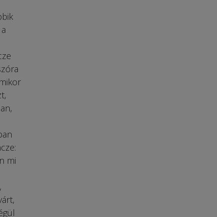
bbik
 a
cze
szóra
amikor
t,
ban,
ban
cze:
n mi
,
árt,
égül