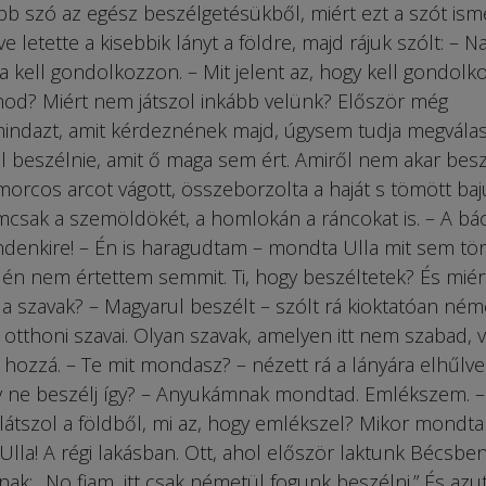
abb szó az egész beszélgetésükből, miért ezt a szót ism
letette a kisebbik lányt a földre, majd rájuk szólt: – Na
 kell gondolkozzon. – Mit jelent az, hogy kell gondolk
znod? Miért nem játszol inkább velünk? Először még
y mindazt, amit kérdeznének majd, úgysem tudja megválas
ll beszélnie, amit ő maga sem ért. Amiről nem akar besz
rcos arcot vágott, összeborzolta a haját s tömött baj
mcsak a szemöldökét, a homlokán a ráncokat is. – A bác
Mindenkire! – Én is haragudtam – mondta Ulla mit sem tö
gy én nem értettem semmit. Ti, hogy beszéltetek? És miér
a szavak? – Magyarul beszélt – szólt rá kioktatóan ném
 otthoni szavai. Olyan szavak, amelyen itt nem szabad, 
e hozzá. – Te mit mondasz? – nézett rá a lányára elhűlve
 ne beszélj így? – Anyukámnak mondtad. Emlékszem. –
átszol a földből, mi az, hogy emlékszel? Mikor mondt
Ulla! A régi lakásban. Ott, ahol először laktunk Bécsben
k: „No fiam, itt csak németül fogunk beszélni.” És azu