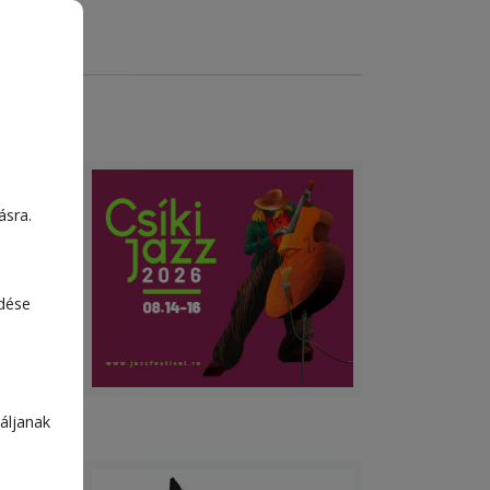
ásra.
edése
n-e
áljanak
kás