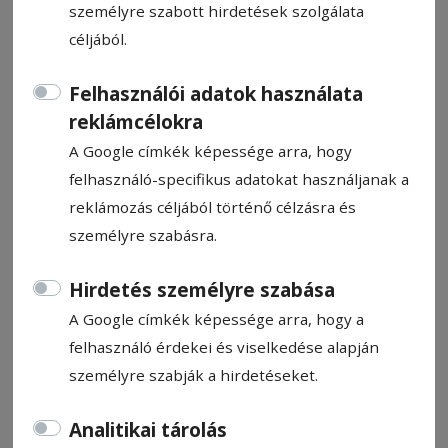
személyre szabott hirdetések szolgálata
céljából.
Felhasználói adatok használata
reklámcélokra
Banki megtakarítások
A Google címkék képessége arra, hogy
felhasználó-specifikus adatokat használjanak a
HN-információ
reklámozás céljából történő célzásra és
2017. január 30., 11:59
személyre szabásra.
Hirdetés személyre szabása
Állítsa be, hogy a Google-
A Google címkék képessége arra, hogy a
találatokban a Hargita Népe elöl
felhasználó érdekei és viselkedése alapján
legyen!
személyre szabják a hirdetéseket.
A Banki Betétek Garanciaalapjának (FGDB)
Analitikai tárolás