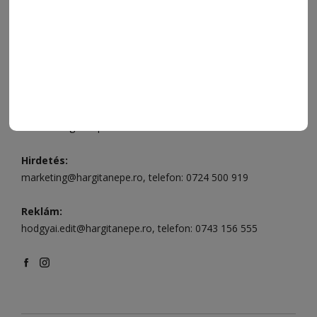
Csíkszereda üzlet:
Csíki Mozi épülete
, telefon:
0728 001
496
Csíkszereda szerkesztőség:
Márton Áron utca 21. szám
Székelyudvarhely:
Vár utca 5 szám
, telefon:
0738 823 219
e-mail:
aruhaz@hargitanepe.ro
Online ügyintézés és webáruház:
aruhaz.hargitanepe.ro
Hirdetés:
marketing@hargitanepe.ro
, telefon:
0724 500 919
Reklám:
hodgyai.edit@hargitanepe.ro
, telefon:
0743 156 555