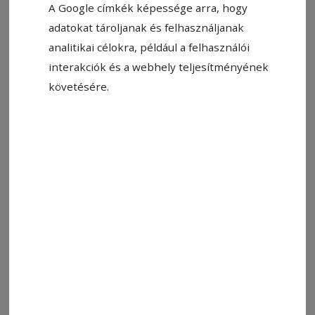
adatai szerint az elmúlt esztendőben 27 435
A Google címkék képessége arra, hogy
olyan magánszemély volt, akiknek a banki
adatokat tároljanak és felhasználjanak
betétei meghaladták a 100 000 eurót, s azok
analitikai célokra, például a felhasználói
együttes értéke 6,3 milliárd euróra rúgott. A
interakciók és a webhely teljesítményének
szóban forgó értékhatárt meghaladó banki
követésére.
betétekkel rendelkező személyek száma a
megelőző esztendőhöz viszonyítva 4500-zal
gyarapodott. A betétesek számát a banki
jelentések alapján állapítják meg, s ez egyben
azt is jelenti, hogy egy olyan személy, akinek
különböző bankokban vannak betétjei,
többször is bekerül a nyilvántartásba.
Egyébként az 1000 eurós értéket meghaladó
betéttel rendelkező magánszemélyek és jogi
személyiségű entitások száma együttesen 48
082, s banki folyószámláik összértéke