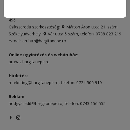
Ügyfélszolgálat (apróhirdetések, előfizetések)
Csíkszereda üzlet:
Csíki Mozi épülete
, telefon:
0728 001
496
Csíkszereda szerkesztőség:
Márton Áron utca 21. szám
Székelyudvarhely:
Vár utca 5 szám
, telefon:
0738 823 219
e-mail:
aruhaz@hargitanepe.ro
Online ügyintézés és webáruház:
aruhaz.hargitanepe.ro
Hirdetés:
marketing@hargitanepe.ro
, telefon:
0724 500 919
Reklám:
hodgyai.edit@hargitanepe.ro
, telefon:
0743 156 555