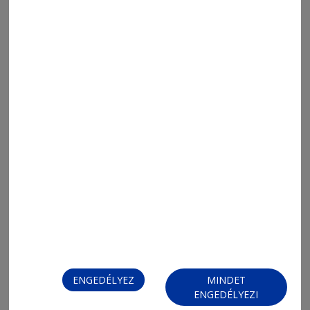
2026. augusztus 6., 15:18
Eddig mintegy hatszázan jelentkeztek
sikerrel a megye egyetemein
ENGEDÉLYEZ
MINDET
ENGEDÉLYEZI