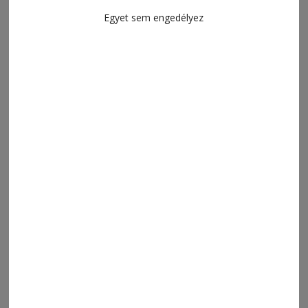
2026. augusztus 6., 14:15
Egyet sem engedélyez
Kihágássorozat
2026. augusztus 6., 13:15
A legtöbb bejelentés májusban és
júniusban futott be