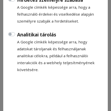
Hirdetés személyre szabása
Pál Bíborka
A Google címkék képessége arra, hogy a
2024. augusztus 1., 10:55
Becsült olvasási idő: 3 perc
felhasználó érdekei és viselkedése alapján
személyre szabják a hirdetéseket.
Analitikai tárolás
A Google címkék képessége arra, hogy
adatokat tároljanak és felhasználjanak
analitikai célokra, például a felhasználói
interakciók és a webhely teljesítményének
követésére.
Mesterségek bő kínálata. Hétfőig lehet még iratkozni
Fotó: László F. Csaba
Állítsa be, hogy a Google-
találatokban a Hargita Népe elöl