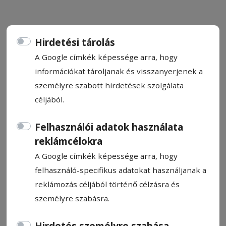
Hirdetési tárolás
A Google címkék képessége arra, hogy
Eddig kevés a jelentkező
információkat tároljanak és visszanyerjenek a
személyre szabott hirdetések szolgálata
A hároméves szakoktatásban és duális
céljából.
képzésben meghirdetett helyek majdnem
fele üresen maradt a beiratkozás első
Felhasználói adatok használata
szakaszát követően Hargita megyében,
reklámcélokra
azoknak tehát, akik a második szakaszban –
A Google címkék képessége arra, hogy
augusztus 2–5. között – szeretnének
felhasználó-specifikus adatokat használjanak a
jelentkezni szakképesítésre, még mindig
reklámozás céljából történő célzásra és
maradt lehetőségük, hogy jó néhány
személyre szabásra.
mesterség közül válasszanak.