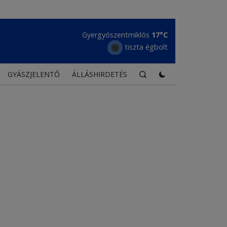
Gyergyószentmiklós
17°C
tiszta égbolt
GYÁSZJELENTŐ
ÁLLÁSHIRDETÉS