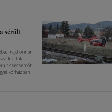
a sérült
zba, majd onnan
l­­lították
érült csecsemőt.
egyei kórházban