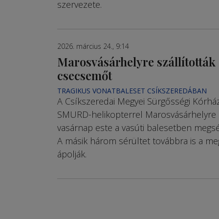
szervezete.
2026. március 24., 9:14
Marosvásárhelyre szállították 
csecsemőt
TRAGIKUS VONATBALESET CSÍKSZEREDÁBAN
A Csíkszeredai Megyei Sürgősségi Kórhá
SMURD-helikopterrel Marosvásárhelyre szá
vasárnap este a vasúti balesetben megs
A másik három sérültet továbbra is a m
ápolják.