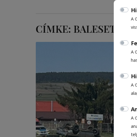
Hi
A 
CÍMKE: BALESET
vis
Fe
A 
ha
Hi
A 
al
An
A 
ana
te