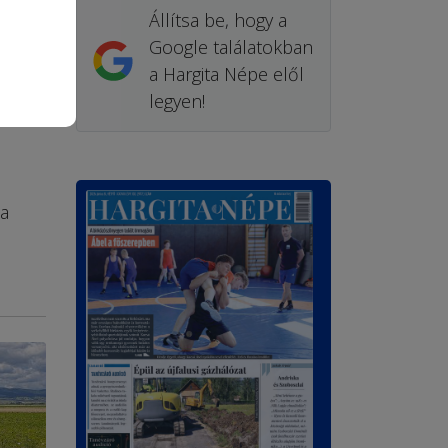
Állítsa be, hogy a
Google találatokban
a Hargita Népe elől
legyen!
 a