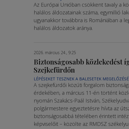
Az Európai Unióban csökkent tavaly a kö
halálos áldozatainak száma, egymillió lak
ugyanakkor továbbra is Romániában a l
halálos áldozatok aránya.
2026. március 24., 9:25
Biztonságosabb közlekedést í
Szejkefürdőn
LÉPÉSEKET TESZNEK A BALESETEK MEGELŐZÉSÉ
A szejkefürdői közúti forgalom biztonsá
érdekében, a március 11-én történt közl
nyomán Szakács-Paál István, Székelyudv
polgármestere egyeztetésre hívta az úts
biztonságosabbá tételében érintett int
képviselőit – közölte az RMDSZ székelyu