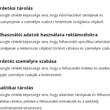
rdetési tárolás
Google címkék képessége arra, hogy információkat tároljanak és
szanyerjenek a személyre szabott hirdetések szolgálata céljából.
lhasználói adatok használata reklámcélokra
Google címkék képessége arra, hogy felhasználó-specifikus adatokat
sználjanak a reklámozás céljából történő célzásra és személyre szab
rdetés személyre szabása
Google címkék képessége arra, hogy a felhasználó érdekei és viselk
apján személyre szabják a hirdetéseket.
alitikai tárolás
Google címkék képessége arra, hogy adatokat tároljanak és felhaszn
litikai célokra, például a felhasználói interakciók és a webhely
ljesítményének követésére.