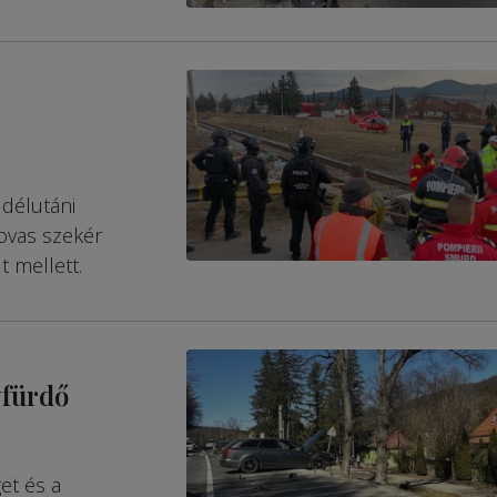
 délutáni
ovas szekér
t mellett.
yfürdő
et és a