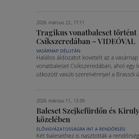
2026. március 22., 17:11
Tragikus vonatbaleset történt
Csíkszeredában – VIDEÓVAL
VASÁRNAP DÉLUTÁN
Halálos áldozatot követelt az a vasárnap
vonatbaleset Csíkszeredában, ahol egy l
ütközött vasúti szerelvénnyel a Brassói ú
2026. március 11., 13:39
Baleset Szejkefürdőn és Kirul
közelében
ELŐVIGYÁZATOSSÁGRA INT A RENDŐRSÉG
Két balesethez is riasztották a rendőrség