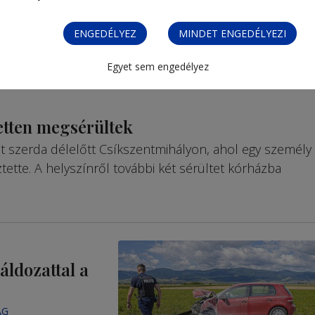
ENGEDÉLYEZ
MINDET ENGEDÉLYEZI
Egyet sem engedélyez
ketten megsérültek
nt szerda délelőtt Csíkszentmihályon, ahol egy személy
tette. A helyszínről további két sérültet kórházba
áldozattal a
ÁG