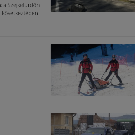
: a Szejkefürdőn
t következtében