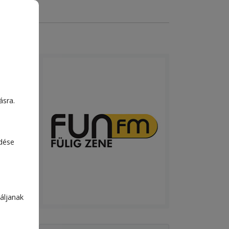
ásra.
edése
áljanak