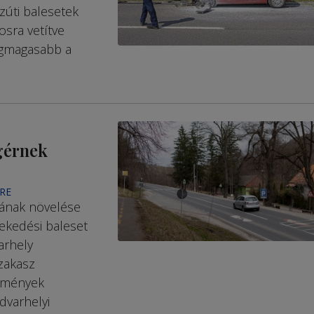
zúti balesetek
osra vetítve
egmagasabb a
gérnek
RE
gának növelése
ekedési baleset
arhely
zakasz
ézmények
dvarhelyi