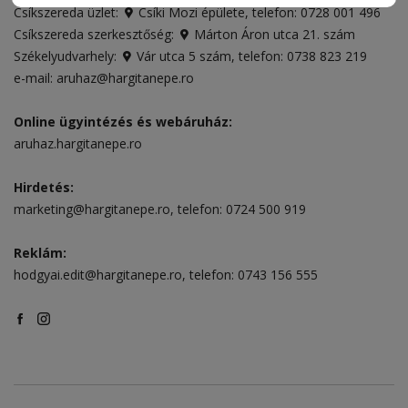
Csíkszereda üzlet:
Csíki Mozi épülete
, telefon:
0728 001 496
Csíkszereda szerkesztőség:
Márton Áron utca 21. szám
Székelyudvarhely:
Vár utca 5 szám
, telefon:
0738 823 219
e-mail:
aruhaz@hargitanepe.ro
Online ügyintézés és webáruház:
aruhaz.hargitanepe.ro
Hirdetés:
marketing@hargitanepe.ro
, telefon:
0724 500 919
Reklám:
hodgyai.edit@hargitanepe.ro
, telefon:
0743 156 555