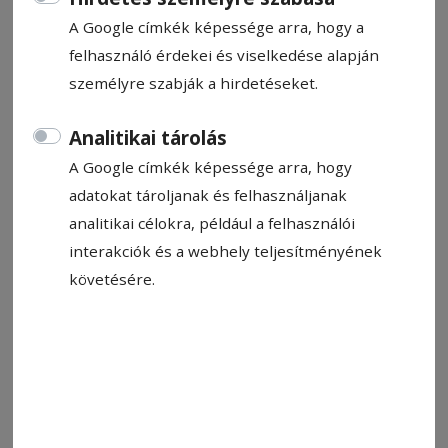
A Google címkék képessége arra, hogy a
felhasználó érdekei és viselkedése alapján
személyre szabják a hirdetéseket.
Analitikai tárolás
2026. május 18., 21:17
Hogyan enyhíthetők a menopauza
A Google címkék képessége arra, hogy
tünetei?
adatokat tároljanak és felhasználjanak
analitikai célokra, például a felhasználói
Megfelelő táplálkozással, rendszeres
interakciók és a webhely teljesítményének
mozgással, természetes hormonpótlással
követésére.
jelentősen csökkenteni lehet a menopauzával
járó olyan kellemetlen tüneteket, mint a
hőhullám, a hangulatingadozás, az izzadás
vagy az alvászavar. Amennyiben pedig olyan
erős tünetekkel jelentkezik a klimax, hogy az
nagymértékben befolyásolja az életminőséget,