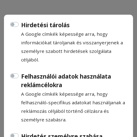
Hirdetési tárolás
A Google címkék képessége arra, hogy
CÍMKE: GYÁSZ
információkat tároljanak és visszanyerjenek a
személyre szabott hirdetések szolgálata
céljából.
Állítsa be, hogy a Google
találatokban a Hargita Népe elől
Felhasználói adatok használata
legyen!
reklámcélokra
A Google címkék képessége arra, hogy
felhasználó-specifikus adatokat használjanak a
reklámozás céljából történő célzásra és
személyre szabásra.
Hirdetés személyre szabása