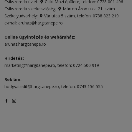
Csíkszereda üzlet:
Csíki Mozi épülete
, telefon:
0728 001 496
Csíkszereda szerkesztőség:
Márton Áron utca 21. szám
Székelyudvarhely:
Vár utca 5 szám
, telefon:
0738 823 219
e-mail:
aruhaz@hargitanepe.ro
Online ügyintézés és webáruház:
aruhaz.hargitanepe.ro
Hirdetés:
marketing@hargitanepe.ro
, telefon:
0724 500 919
Reklám:
hodgyai.edit@hargitanepe.ro
, telefon:
0743 156 555