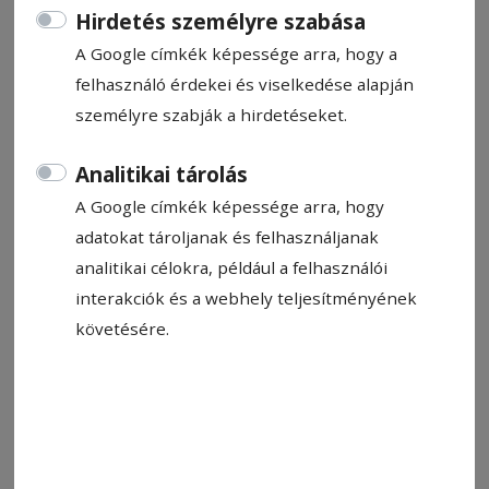
Hirdetés személyre szabása
A Google címkék képessége arra, hogy a
felhasználó érdekei és viselkedése alapján
személyre szabják a hirdetéseket.
2024. december 11., 13:18
Analitikai tárolás
Ingyenes honosítás Csíkszentléleken
A Google címkék képessége arra, hogy
A magyar állampolgárság megszerzéséhez,
adatokat tároljanak és felhasználjanak
azaz honosításhoz, illetve anyasági és
analitikai célokra, például a felhasználói
életkezdési támogatás igényléséhez nyújt
interakciók és a webhely teljesítményének
díjmentes segítséget Csíkszentlélek községben
követésére.
az RMDSZ Csíki Területi Szervezete az Eurotrans
Alapítvánnyal együtt december 17-én (kedden),
12 és 14 óra között – közölte lapunkkal az
RMDSZ Csíki Területi Szervezete.