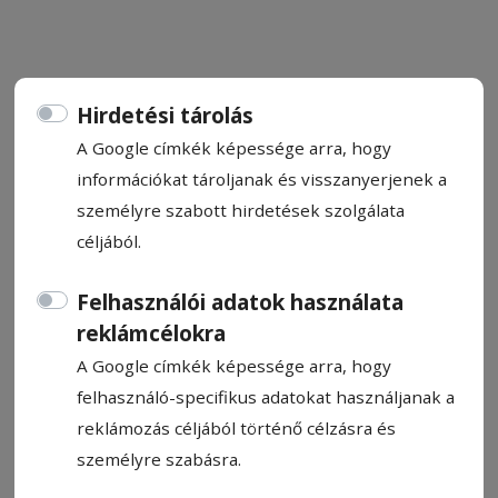
Hirdetési tárolás
CÍMKE: CSÍKSZENTLÉLEK
A Google címkék képessége arra, hogy
információkat tároljanak és visszanyerjenek a
személyre szabott hirdetések szolgálata
Állítsa be, hogy a Google
céljából.
találatokban a Hargita Népe elől
legyen!
Felhasználói adatok használata
reklámcélokra
A Google címkék képessége arra, hogy
felhasználó-specifikus adatokat használjanak a
reklámozás céljából történő célzásra és
személyre szabásra.