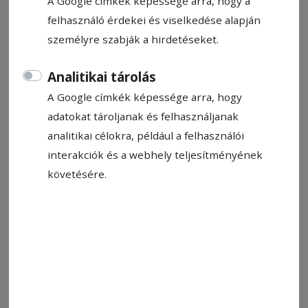
A Google címkék képessége arra, hogy a
felhasználó érdekei és viselkedése alapján
személyre szabják a hirdetéseket.
Analitikai tárolás
A Google címkék képessége arra, hogy
2023. július 30., 15:29
Összefogtak a fogyatékkal élők
adatokat tároljanak és felhasználjanak
társadalmi szerepvállalásáért
analitikai célokra, például a felhasználói
interakciók és a webhely teljesítményének
Sportos motorbiciklik, látványos chopperek és
követésére.
egyszerű robogók sorakoztak fel vasárnap a
bikafalvi református imaház udvarán, ahol az
erdélyi motorosklubok felejthetetlen élménnyel
ajándékozták meg a speciális igénnyel élő
vendégeket.
2023. július 29., 22:34