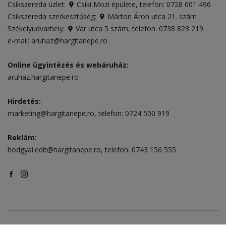
Csíkszereda üzlet:
Csíki Mozi épülete
, telefon:
0728 001 496
Csíkszereda szerkesztőség:
Márton Áron utca 21. szám
Székelyudvarhely:
Vár utca 5 szám
, telefon:
0738 823 219
e-mail:
aruhaz@hargitanepe.ro
Online ügyintézés és webáruház:
aruhaz.hargitanepe.ro
Hirdetés:
marketing@hargitanepe.ro
, telefon:
0724 500 919
Reklám:
hodgyai.edit@hargitanepe.ro
, telefon:
0743 156 555