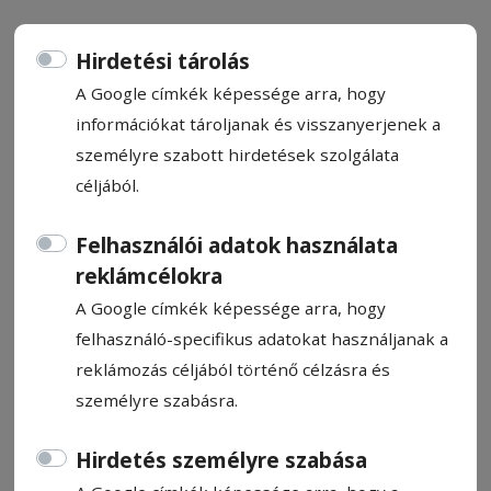
Hirdetési tárolás
A Google címkék képessége arra, hogy
információkat tároljanak és visszanyerjenek a
CÍMKE: BIKAFALVA
személyre szabott hirdetések szolgálata
céljából.
Állítsa be, hogy a Google
Felhasználói adatok használata
találatokban a Hargita Népe elől
reklámcélokra
legyen!
A Google címkék képessége arra, hogy
felhasználó-specifikus adatokat használjanak a
reklámozás céljából történő célzásra és
személyre szabásra.
Hirdetés személyre szabása