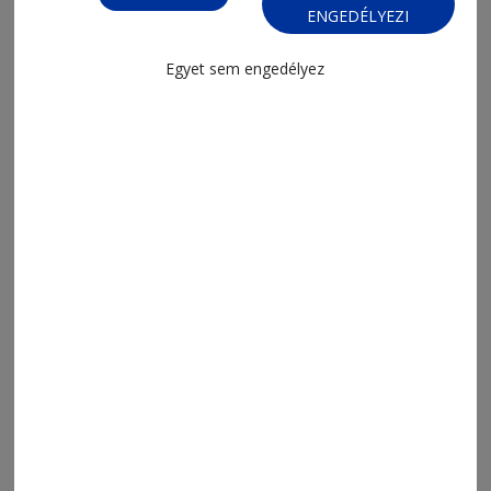
ENGEDÉLYEZI
Egyet sem engedélyez
FIZESSEN ELŐ!