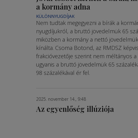
a kormány adna
KÜLÖNNYUGDÍJAK
Nem tudtak megegyezni a bírák a kormá
nyugdíjukról, a bruttó jövedelmük 65 szá
miközben a kormány a nettó jövedelmük
kínálta. Csoma Botond, az RMDSZ képvis
frakcióvezetője szerint nem méltányos a b
ugyanis a bruttó jövedelmük 65 százalék
98 százalékával ér fel.
2025. november 14., 9:48
Az egyenlőség illúziója