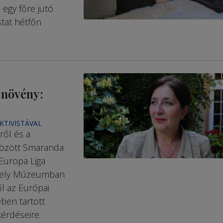
 egy főre jutó
stat hétfőn
 növény:
KTIVISTÁVAL
ől és a
között Smaranda
Europa Liga
ékely Múzeumban
ől az Európai
ben tartott
érdéseire.