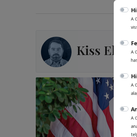
Hi
A 
vis
Fe
Kiss Előd
A 
ha
Hi
A 
al
An
A 
ana
te