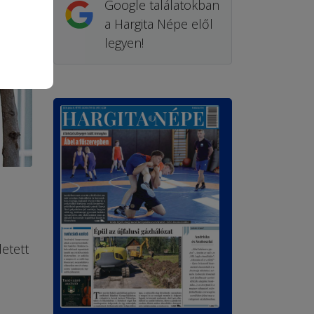
Google találatokban
a Hargita Népe elől
legyen!
letett