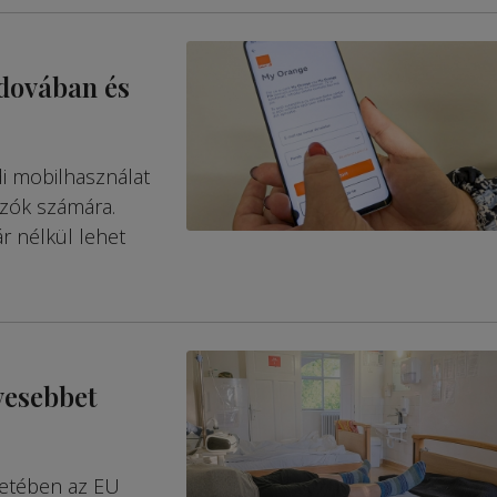
ldovában és
di mobilhasználat
azók számára.
r nélkül lehet
vesebbet
tetében az EU