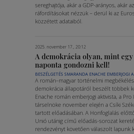
sereghajtója, akár a GDP-arányos, akár az
ráfordításokat nézzük – derül ki az Euro
közzétett adataiból.
2025. november 17., 20:12
A demokrácia olyan, mint egy
naponta gondozni kell!
BESZÉLGETÉS SMARANDA ENACHE EMBERJOGI A
A román–magyar történelmi megbékélésr
demokrácia állapotáról beszélt többek 
Enache román emberjogi aktivista, a Pro 
társelnöke november elején a Csíki Sz
tartott előadásában. A Honfoglalás előtt
Unió utánig című előadás-sorozat kereté
rendezvényt követően válaszolt lapunk k