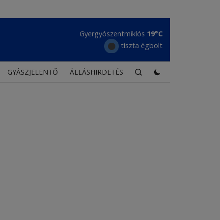
Maroshévíz
20°C
tiszta égbolt
GYÁSZJELENTŐ
ÁLLÁSHIRDETÉS