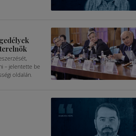
ngedélyek
zterelnök
eszerzését,
i – jelentette be
ségi oldalán.