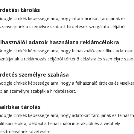
rdetési tárolás
Google címkék képessége arra, hogy információkat tároljanak és
szanyerjenek a személyre szabott hirdetések szolgálata céljából.
lhasználói adatok használata reklámcélokra
-Gergely
Google címkék képessége arra, hogy felhasználó-specifikus adatokat
sználjanak a reklámozás céljából történő célzásra és személyre szab
rdetés személyre szabása
Google címkék képessége arra, hogy a felhasználó érdekei és viselk
apján személyre szabják a hirdetéseket.
alitikai tárolás
Google címkék képessége arra, hogy adatokat tároljanak és felhaszn
litikai célokra, például a felhasználói interakciók és a webhely
ljesítményének követésére.