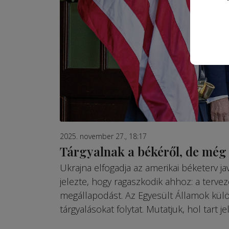
2025. november 27., 18:17
Tárgyalnak a békéről, de mé
Ukrajna elfogadja az amerikai béketerv ja
jelezte, hogy ragaszkodik ahhoz: a tervez
megállapodást. Az Egyesült Államok külö
tárgyalásokat folytat. Mu­tatjuk, hol tart 