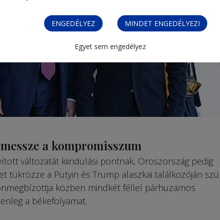
ENGEDÉLYEZ
MINDET ENGEDÉLYEZI
Egyet sem engedélyez
g messze a kompromisszum
vított változatát kiindulási pontnak, Oroszország pedig
et tükrözze a Putyin és Trump alaszkai találkozóján szü­
n­megbízottja közben mind­két féllel párhuzamos
jelenleg a békefolyamat.