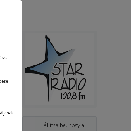
ásra.
edése
áljanak
Állítsa be, hogy a