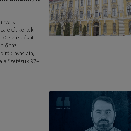
nnyal a
zalékát kérték,
 70 százalékát
előházi
írák javaslata,
a a fizetésük 97–