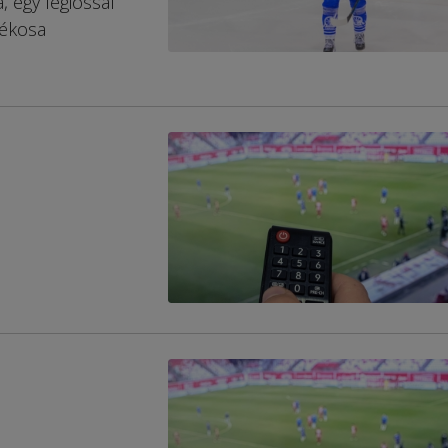
 egy légióssal
tékosa