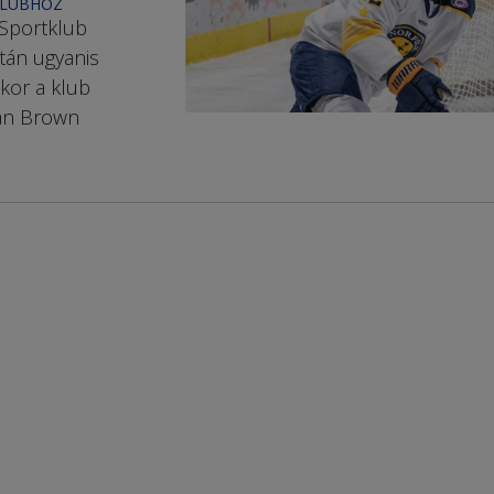
KLUBHOZ
 Sportklub
után ugyanis
kor a klub
dan Brown