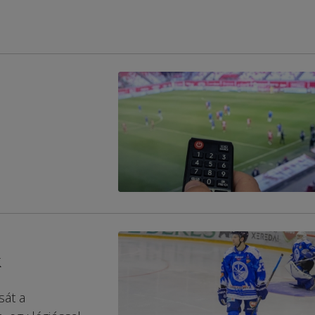
k
sát a