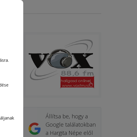
ásra.
edése
Állítsa be, hogy a
áljanak
Google találatokban
a Hargita Népe elől