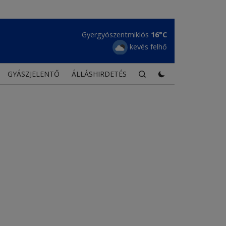
Gyergyószentmiklós
16°C
kevés felhő
GYÁSZJELENTŐ
ÁLLÁSHIRDETÉS