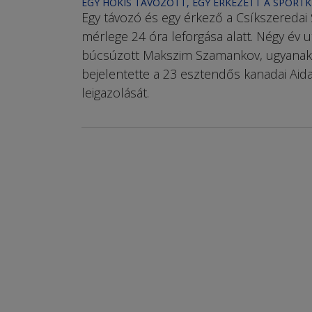
EGY HOKIS TÁVOZOTT, EGY ÉRKEZETT A SPORT
Egy távozó és egy érkező a Csíkszeredai
mérlege 24 óra leforgása alatt. Négy év 
búcsúzott Makszim Sza­man­kov, ugyanak
bejelentette a 23 esz­tendős kanadai Ai
leigazolását.