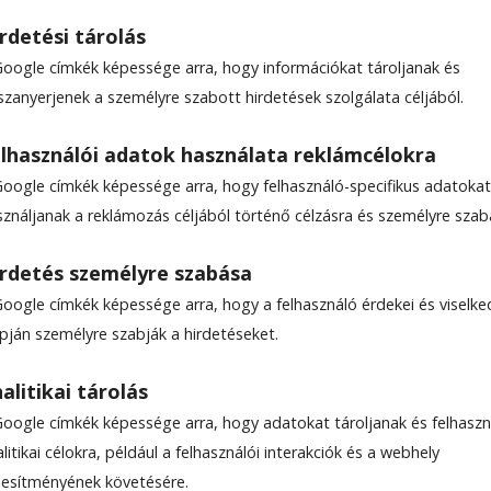
rdetési tárolás
Google címkék képessége arra, hogy információkat tároljanak és
szanyerjenek a személyre szabott hirdetések szolgálata céljából.
lhasználói adatok használata reklámcélokra
ila
Google címkék képessége arra, hogy felhasználó-specifikus adatokat
sználjanak a reklámozás céljából történő célzásra és személyre szab
rdetés személyre szabása
Google címkék képessége arra, hogy a felhasználó érdekei és viselk
apján személyre szabják a hirdetéseket.
alitikai tárolás
Google címkék képessége arra, hogy adatokat tároljanak és felhaszn
litikai célokra, például a felhasználói interakciók és a webhely
ljesítményének követésére.