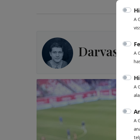
Hi
A 
vis
Fe
Darvas Att
A 
ha
Hi
A 
al
An
A 
ana
te