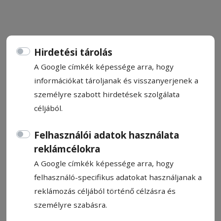
Hirdetési tárolás
KOSÁRLABDA
A Google címkék képessége arra, hogy
információkat tároljanak és visszanyerjenek a
személyre szabott hirdetések szolgálata
Állítsa be, hogy a Google
céljából.
találatokban a Hargita Népe elől
legyen!
Felhasználói adatok használata
reklámcélokra
A Google címkék képessége arra, hogy
felhasználó-specifikus adatokat használjanak a
reklámozás céljából történő célzásra és
személyre szabásra.